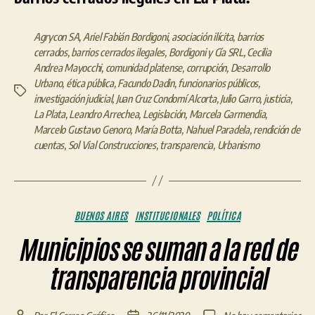
Agrycon SA
,
Ariel Fabián Bordigoni
,
asociación ilícita
,
barrios
cerrados
,
barrios cerrados ilegales
,
Bordigoni y Cía SRL
,
Cecilia
Andrea Mayocchi
,
comunidad platense
,
corrupción
,
Desarrollo
Urbano
,
ética pública
,
Facundo Dadin
,
funcionarios públicos
,
Etiquetas
investigación judicial
,
Juan Cruz Condomí Alcorta
,
Julio Garro
,
justicia
,
La Plata
,
Leandro Arrechea
,
Legislación
,
Marcela Garmendia
,
Marcelo Gustavo Genoro
,
María Botta
,
Nahuel Paradela
,
rendición de
cuentas
,
Sol Vial Construcciones
,
transparencia
,
Urbanismo
Categorías
BUENOS AIRES
INSTITUCIONALES
POLÍTICA
Municipios se suman a la red de
transparencia provincial