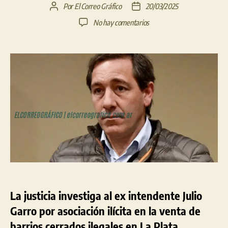
Por
El Correo Gráfico
20/03/2025
Autor
Fecha
de
de
en
No hay comentarios
la
la
Imputación
entrada
entrada
de
Julio
Garro
en
la
investigación
de
barrios
cerrados
ilegales
en
La
Plata
La justicia investiga al ex intendente Julio
Garro por asociación ilícita en la venta de
barrios cerrados ilegales en La Plata.