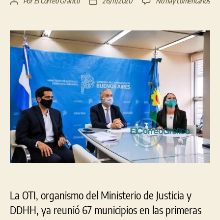
en
Por
El Correo Gráfico
26/11/2020
No hay comentarios
Autor
Fecha
Mun
de
de
se
la
la
su
entrada
entrada
a
la
red
de
tra
prov
La OTI, organismo del Ministerio de Justicia y
DDHH, ya reunió 67 municipios en las primeras