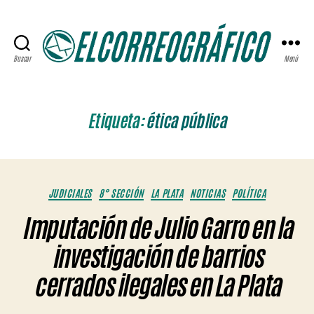
Buscar
Menú
ELCORREOGRÁFICO
Etiqueta:
ética pública
Categorías
JUDICIALES
8° SECCIÓN
LA PLATA
NOTICIAS
POLÍTICA
Imputación de Julio Garro en la
investigación de barrios
cerrados ilegales en La Plata