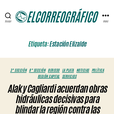
Buscar
Menú
ELCORREOGRÁFICO
Etiqueta:
Estación Elizalde
Categorías
3° SECCIÓN
8° SECCIÓN
BERISSO
LA PLATA
NOTICIAS
POLÍTICA
REGIÓN CAPITAL
SERVICIOS
Alak y Cagliardi acuerdan obras
hidráulicas decisivas para
blindar la región contra las