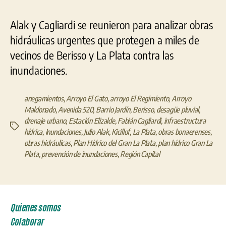
Alak y Cagliardi se reunieron para analizar obras
hidráulicas urgentes que protegen a miles de
vecinos de Berisso y La Plata contra las
inundaciones.
anegamientos
,
Arroyo El Gato
,
arroyo El Regimiento
,
Arroyo
Maldonado
,
Avenida 520
,
Barrio Jardín
,
Berisso
,
desagüe pluvial
,
drenaje urbano
,
Estación Elizalde
,
Fabián Cagliardi
,
infraestructura
Etiquetas
hídrica
,
Inundaciones
,
Julio Alak
,
Kicillof
,
La Plata
,
obras bonaerenses
,
obras hidráulicas
,
Plan Hídrico del Gran La Plata
,
plan hídrico Gran La
Plata
,
prevención de inundaciones
,
Región Capital
Quienes somos
Colaborar