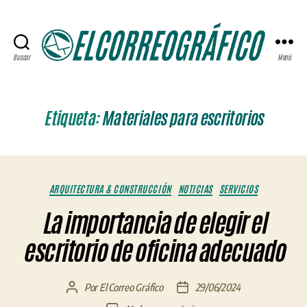
Buscar
Menú
ELCORREOGRÁFICO
Etiqueta:
Materiales para escritorios
Categorías
ARQUITECTURA & CONSTRUCCIÓN
NOTICIAS
SERVICIOS
La importancia de elegir el
escritorio de oficina adecuado
Por
El Correo Gráfico
29/06/2024
Autor
Fecha
de
de