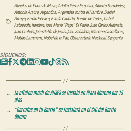
Abuelas de Plaza de Mayo
,
Adolfo Pérez Esquivel
,
Alberto Fernández
,
Antonio Aracre
,
Argentina
,
Argentina contra el Hambre
,
Daniel
Arroyo
,
Emilio Pérsico
,
Estela Carlotto
,
Frente de Todos
,
Gabril
Etiquetas
Katopodis
,
hambre
,
José María “Pepe” Di Paola
,
Juan Carlos Alderete
,
Juan Grabois
,
Juan Pablo de Jesús
,
Juan Zabaleta
,
Mariano Cascallares
,
Matías Lammens
,
Nobel de la Paz
,
Observatorio Nacional
,
Syngenta
SÍGUENOS:
←
La oficina móvil de ANSES se instaló en Plaza Moreno por 15
días
→
“Garrafas en tu Barrio” se instalará en el CIC del Barrio
Obrero