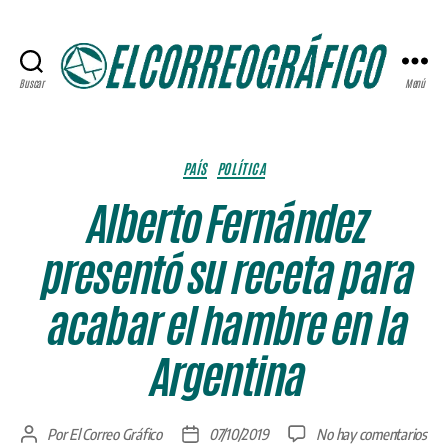
Buscar
Menú
ELCORREOGRÁFICO
Categorías
PAÍS
POLÍTICA
Alberto Fernández
presentó su receta para
acabar el hambre en la
Argentina
en
Por
El Correo Gráfico
07/10/2019
No hay comentarios
Autor
Fecha