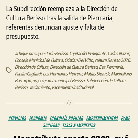
La Subdirección reemplaza a la Dirección de
Cultura Berisso tras la salida de Piermaría;
referentes denuncian ajuste y falta de
presupuesto.
achique presupuestario Berisso
,
Capital del Inmigrante
,
Carlos Nazar
,
Consejo Municipal de Cultura
,
Cristian Del Vitto
,
cultura Berisso 2026
,
Dirección de Cultura
,
Dirección de Cultura Berisso
,
Eva Piermaría
,
Etiquetas
Fabián Cagliardi
,
Los Hermanos Herrera
,
Matías Slezack
,
Maximiliano
Barragán
,
organigrama municipal Berisso
,
Subdirección de Cultura
Berisso
,
vaciamiento
,
vaciamiento institucional
Categorías
SERVICIOS
ECONOMÍA
ECONOMÍA POPULAR
EMPRENDIMIENTOS
PYME
SOCIEDAD
TASAS & IMPUESTOS