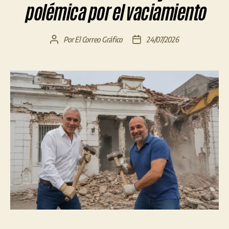
polémica por el vaciamiento
Por
El Correo Gráfico
24/07/2026
Autor
Fecha
de
de
la
la
entrada
entrada