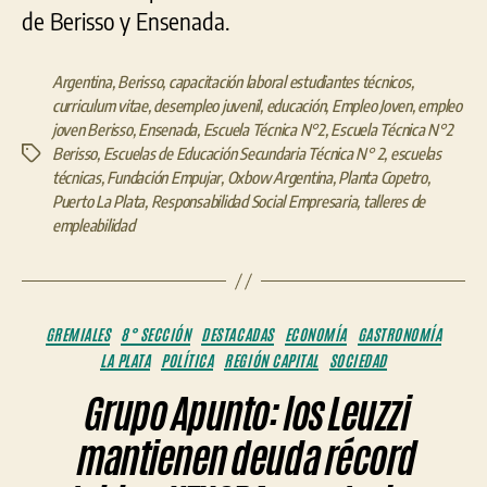
de Berisso y Ensenada.
Argentina
,
Berisso
,
capacitación laboral estudiantes técnicos
,
curriculum vitae
,
desempleo juvenil
,
educación
,
Empleo Joven
,
empleo
joven Berisso
,
Ensenada
,
Escuela Técnica N°2
,
Escuela Técnica N°2
Berisso
,
Escuelas de Educación Secundaria Técnica N° 2
,
escuelas
Etiquetas
técnicas
,
Fundación Empujar
,
Oxbow Argentina
,
Planta Copetro
,
Puerto La Plata
,
Responsabilidad Social Empresaria
,
talleres de
empleabilidad
Categorías
GREMIALES
8° SECCIÓN
DESTACADAS
ECONOMÍA
GASTRONOMÍA
LA PLATA
POLÍTICA
REGIÓN CAPITAL
SOCIEDAD
Grupo Apunto: los Leuzzi
mantienen deuda récord