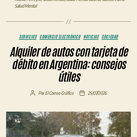
Salud Mental
Categorías
SERVICIOS
COMERCIO ELECTRÓNICO
NOTICIAS
SOCIEDAD
Alquiler de autos con tarjeta de
débito en Argentina: consejos
útiles
Por
El Correo Gráfico
25/07/2026
Autor
Fecha
de
de
la
la
entrada
entrada