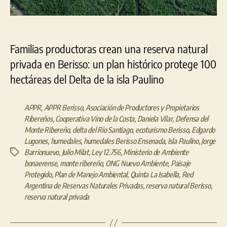
Familias productoras crean una reserva natural
privada en Berisso: un plan histórico protege 100
hectáreas del Delta de la isla Paulino
APPR
,
APPR Berisso
,
Asociación de Productores y Propietarios
Ribereños
,
Cooperativa Vino de la Costa
,
Daniela Vilar
,
Defensa del
Monte Ribereño
,
delta del Rio Santiago
,
ecoturismo Berisso
,
Edgardo
Lugones
,
humedales
,
humedales Berisso Ensenada
,
Isla Paulino
,
Jorge
Barrionuevo
,
Julio Milat
,
Ley 12.756
,
Ministerio de Ambiente
Etiquetas
bonaerense
,
monte ribereño
,
ONG Nuevo Ambiente
,
Paisaje
Protegido
,
Plan de Manejo Ambiental
,
Quinta La Isabella
,
Red
Argentina de Reservas Naturales Privadas
,
reserva natural Berisso
,
reserva natural privada