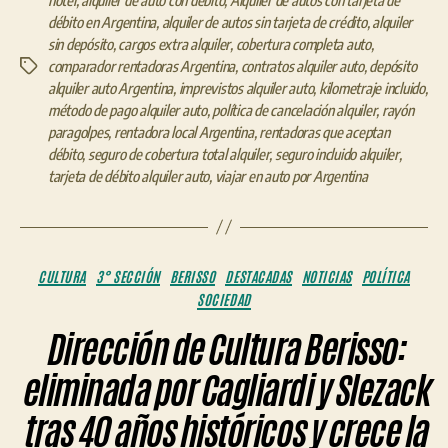
débito en Argentina
,
alquiler de autos sin tarjeta de crédito
,
alquiler
sin depósito
,
cargos extra alquiler
,
cobertura completa auto
,
comparador rentadoras Argentina
,
contratos alquiler auto
,
depósito
Etiquetas
alquiler auto Argentina
,
imprevistos alquiler auto
,
kilometraje incluido
,
método de pago alquiler auto
,
política de cancelación alquiler
,
rayón
paragolpes
,
rentadora local Argentina
,
rentadoras que aceptan
débito
,
seguro de cobertura total alquiler
,
seguro incluido alquiler
,
tarjeta de débito alquiler auto
,
viajar en auto por Argentina
Categorías
CULTURA
3° SECCIÓN
BERISSO
DESTACADAS
NOTICIAS
POLÍTICA
SOCIEDAD
Dirección de Cultura Berisso:
eliminada por Cagliardi y Slezack
tras 40 años históricos y crece la