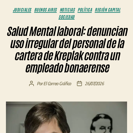
Categorías
JUDICIALES
BUENOS AIRES
NOTICIAS
POLÍTICA
REGIÓN CAPITAL
SOCIEDAD
Salud Mental laboral: denuncian
uso irregular del personal de la
cartera de Kreplak contra un
empleado bonaerense
Por
El Correo Gráfico
26/07/2026
Autor
Fecha
de
de
la
la
entrada
entrada