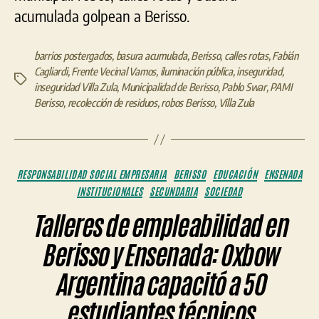
acumulada golpean a Berisso.
barrios postergados
,
basura acumulada
,
Berisso
,
calles rotas
,
Fabián
Cagliardi
,
Frente Vecinal Vamos
,
iluminación pública
,
inseguridad
,
Etiquetas
inseguridad Villa Zula
,
Municipalidad de Berisso
,
Pablo Swar
,
PAMI
Berisso
,
recolección de residuos
,
robos Berisso
,
Villa Zula
Categorías
RESPONSABILIDAD SOCIAL EMPRESARIA
BERISSO
EDUCACIÓN
ENSENADA
INSTITUCIONALES
SECUNDARIA
SOCIEDAD
Talleres de empleabilidad en
Berisso y Ensenada: Oxbow
Argentina capacitó a 50
estudiantes técnicos