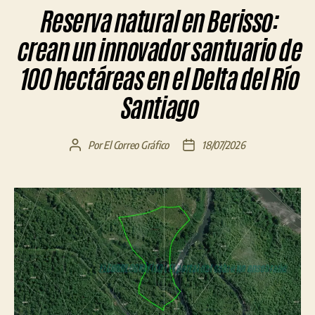
Reserva natural en Berisso:
crean un innovador santuario de
100 hectáreas en el Delta del Río
Santiago
Por
El Correo Gráfico
18/07/2026
Autor
Fecha
de
de
la
la
entrada
entrada