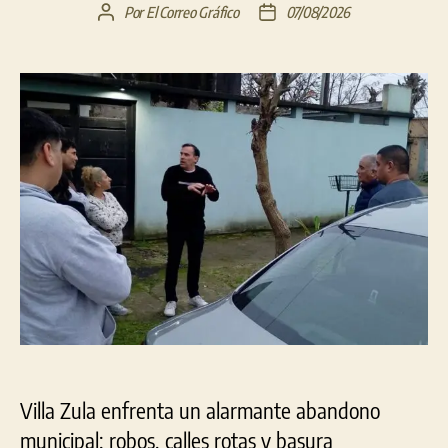
Por
El Correo Gráfico
07/08/2026
Autor
Fecha
de
de
la
la
entrada
entrada
Villa Zula enfrenta un alarmante abandono
municipal: robos, calles rotas y basura