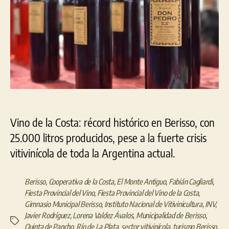
Vino de la Costa: récord histórico en Berisso, con
25.000 litros producidos, pese a la fuerte crisis
vitivinícola de toda la Argentina actual.
Berisso
,
Cooperativa de la Costa
,
El Monte Antiguo
,
Fabián Cagliardi
,
Fiesta Provincial del Vino
,
Fiesta Provincial del Vino de la Costa
,
Gimnasio Municipal Berisso
,
Instituto Nacional de Vitivinicultura
,
INV
,
Javier Rodríguez
,
Lorena Valdez Ávalos
,
Municipalidad de Berisso
,
Etiquetas
Quinta de Pancho
,
Río de La Plata
,
sector vitivinícola
,
turismo Berisso
,