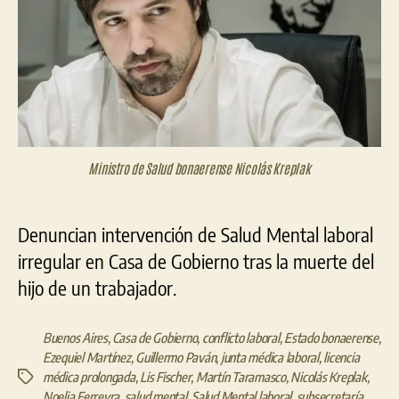
Ministro de Salud bonaerense Nicolás Kreplak
Denuncian intervención de Salud Mental laboral
irregular en Casa de Gobierno tras la muerte del
hijo de un trabajador.
Buenos Aires
,
Casa de Gobierno
,
conflicto laboral
,
Estado bonaerense
,
Ezequiel Martínez
,
Guillermo Paván
,
junta médica laboral
,
licencia
médica prolongada
,
Lis Fischer
,
Martín Taramasco
,
Nicolás Kreplak
,
Etiquetas
Noelia Ferreyra
,
salud mental
,
Salud Mental laboral
,
subsecretaría