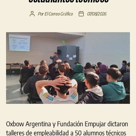
Por
El Correo Gráfico
07/08/2026
Autor
Fecha
de
de
la
la
entrada
entrada
Oxbow Argentina y Fundación Empujar dictaron
talleres de empleabilidad a 50 alumnos técnicos