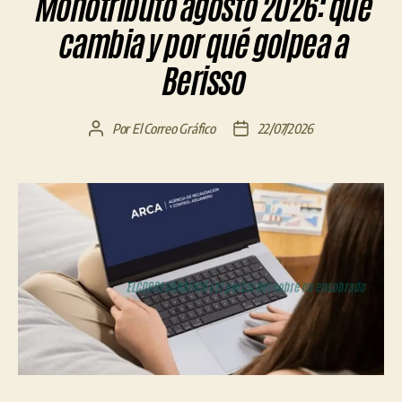
Monotributo agosto 2026: qué
cambia y por qué golpea a
Berisso
Por
El Correo Gráfico
22/07/2026
Autor
Fecha
de
de
la
la
entrada
entrada