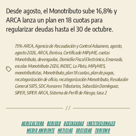
Desde agosto, el Monotributo sube 16,8% y
ARCA lanza un plan en 18 cuotas para
regularizar deudas hasta el 30 de octubre.
75% ARCA
,
Agencia de Recaudación y Control Aduanero
,
agosto
,
agosto 2026
,
ARCA
,
Berisso
,
Certificado MiPyME
,
cuotas
Monotributo
,
devengados
,
Domicilio Fiscal Electrónico
,
Ensenada
,
escalas Monotributo 2026
,
INDEC
,
La Plata
,
MiPyMES
,
Etiquetas
monotributistas
,
Monotributo
,
plan 18 cuotas
,
plan de pagos
,
recategorización de oficio
,
recategorización Monotributo
,
Resolución
General 5875
,
SDC Asesores Tributarios
,
Sebastián Domínguez
,
SIPER
,
SIPER ARCA
,
Sistema de Perfil de Riesgo
,
tasa 2
Categorías
AGRICULTURA
BERISSO
DESTACADAS
INSTITUCIONALES
MEDIO AMBIENTE
NOTICIAS
SOCIEDAD
TURISMO