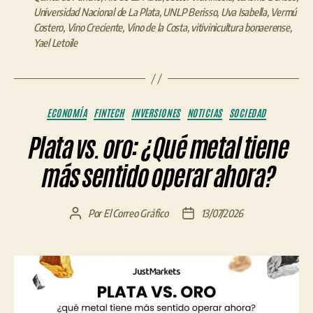
Universidad Nacional de La Plata
,
UNLP Berisso
,
Uva Isabella
,
Vermú
Costero
,
Vino Creciente
,
Vino de la Costa
,
vitivinicultura bonaerense
,
Yael Letoile
Categorías
ECONOMÍA
FINTECH
INVERSIONES
NOTICIAS
SOCIEDAD
Plata vs. oro: ¿Qué metal tiene
más sentido operar ahora?
Por
El Correo Gráfico
13/07/2026
Autor
Fecha
de
de
la
la
entrada
entrada