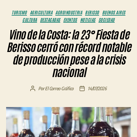
Categorías
TURISMO
AGRICULTURA
AGROINDUSTRIA
BERISSO
BUENOS AIRES
CULTURA
DESTACADAS
EVENTOS
NOTICIAS
SOCIEDAD
Vino de la Costa: la 23° Fiesta de
Berisso cerró con récord notable
de producción pese a la crisis
nacional
Por
El Correo Gráfico
14/07/2026
Autor
Fecha
de
de
la
la
entrada
entrada