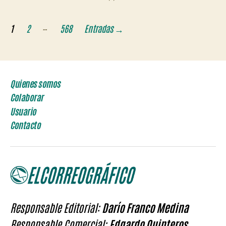
Paginación
…
1
2
568
Entradas
→
de
entradas
Quienes somos
Colaborar
Usuario
Contacto
Responsable Editorial:
Darío Franco Medina
Responsable Comercial:
Edgardo Quinteros