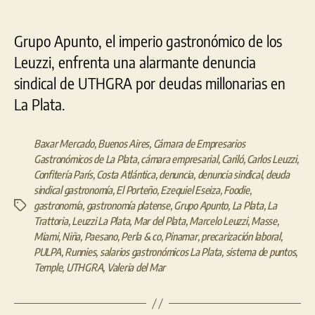
Grupo Apunto, el imperio gastronómico de los
Leuzzi, enfrenta una alarmante denuncia
sindical de UTHGRA por deudas millonarias en
La Plata.
Baxar Mercado
,
Buenos Aires
,
Cámara de Empresarios
Gastronómicos de La Plata
,
cámara empresarial
,
Cariló
,
Carlos Leuzzi
,
Confitería París
,
Costa Atlántica
,
denuncia
,
denuncia sindical
,
deuda
sindical gastronomía
,
El Porteño
,
Ezequiel Eseiza
,
Foodie
,
gastronomía
,
gastronomía platense
,
Grupo Apunto
,
La Plata
,
La
Etiquetas
Trattoria
,
Leuzzi La Plata
,
Mar del Plata
,
Marcelo Leuzzi
,
Masse
,
Miami
,
Niña
,
Paesano
,
Perla & co
,
Pinamar
,
precarización laboral
,
PULPA
,
Runnies
,
salarios gastronómicos La Plata
,
sistema de puntos
,
Temple
,
UTHGRA
,
Valeria del Mar