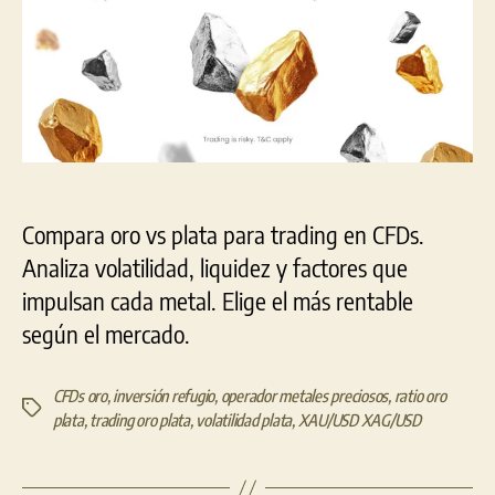
Compara oro vs plata para trading en CFDs.
Analiza volatilidad, liquidez y factores que
impulsan cada metal. Elige el más rentable
según el mercado.
CFDs oro
,
inversión refugio
,
operador metales preciosos
,
ratio oro
Etiquetas
plata
,
trading oro plata
,
volatilidad plata
,
XAU/USD XAG/USD