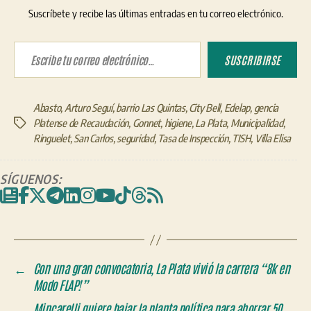
Suscríbete y recibe las últimas entradas en tu correo electrónico.
Escribe tu correo electrónico…
SUSCRIBIRSE
Abasto
,
Arturo Seguí
,
barrio Las Quintas
,
City Bell
,
Edelap
,
gencia
Platense de Recaudación
,
Gonnet
,
higiene
,
La Plata
,
Municipalidad
,
Etiquetas
Ringuelet
,
San Carlos
,
seguridad
,
Tasa de Inspección
,
TISH
,
Villa Elisa
SÍGUENOS:
←
Con una gran convocatoria, La Plata vivió la carrera “8k en
Modo FLAP!”
→
Mincarelli quiere bajar la planta política para ahorrar 50