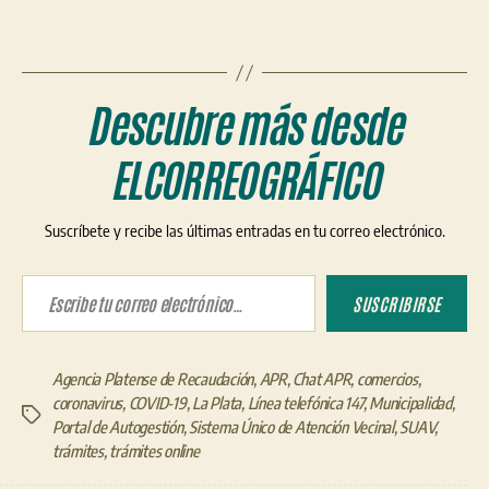
Descubre más desde
ELCORREOGRÁFICO
Suscríbete y recibe las últimas entradas en tu correo electrónico.
Escribe tu correo electrónico…
SUSCRIBIRSE
Agencia Platense de Recaudación
,
APR
,
Chat APR
,
comercios
,
coronavirus
,
COVID-19
,
La Plata
,
Línea telefónica 147
,
Municipalidad
,
Etiquetas
Portal de Autogestión
,
Sistema Único de Atención Vecinal
,
SUAV
,
trámites
,
trámites online