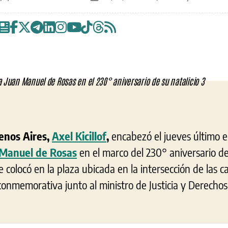
de
de
la
la
entrada
entrada
nos Aires,
Axel Kicillof
,
encabezó el jueves último 
 Manuel de Rosas
en el marco del 230° aniversario d
e colocó en la plaza ubicada en la intersección de las c
conmemorativa junto al ministro de Justicia y Derech