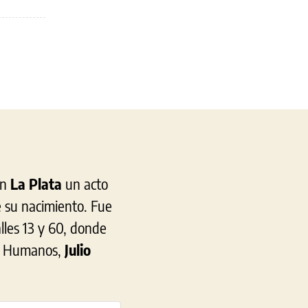
Axel
Kicillof
homenajeó
a
Juan
Manuel
de
Rosas
en
el
230°
en
La Plata
un acto
aniversario
e su nacimiento. Fue
de
alles 13 y 60, donde
su
natalicio
os Humanos,
Julio