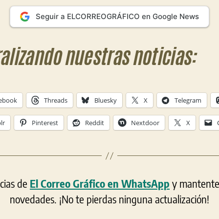
Seguir a ELCORREOGRÁFICO en Google News
ralizando nuestras noticias:
ebook
Threads
Bluesky
X
Telegram
lr
Pinterest
Reddit
Nextdoor
X
icias de
El Correo Gráfico en WhatsApp
y mantente a
novedades. ¡No te pierdas ninguna actualización!