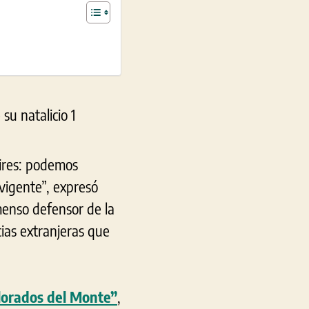
Aires: podemos
 vigente”, expresó
menso defensor de la
ias extranjeras que
lorados del Monte”
,