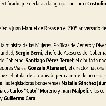
 certificado que declara a la agrupación como
Custodio
la ministra de las Mujeres, Políticas de Género y Dive
guridad,
Sergio Berni
; el jefe de Asesores del Gobern
l de Gobierno,
Santiago Pérez Teruel
; el diputado na
redores Viales,
Gonzalo Atanasof
; el director naciona
ez; el titular de la comisión permanente de homenaj
no
; las legisladoras bonaerenses
Natalia Sánchez Jáu
iales
Carlos “Cuto” Moreno
y
Juan Malpeli
; y los c
y
Guillermo Cara
.