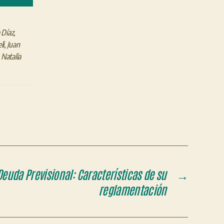
 Díaz
,
li
,
Juan
,
Natalia
Deuda Previsional: Características de su
→
reglamentación