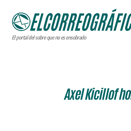
ELCORREOGRÁFICO
El portal del sobre que no es ensobrado
Axel Kicillof 