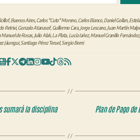
cillof
,
Buenos Aires
,
Carlos "Cuto" Moreno
,
Carlos Bianco
,
Daniel Gollan
,
Estela
o Retrivi
,
Gonzalo Atanasof
,
Guillermo Cara
,
Jorge Lescano
,
Juan Martín Malpe
n Manuel de Rosas
,
Julio Alak
,
La Plata
,
Lucía Iañez
,
Manuel Granillo Fernández
z Jáuregui
,
Santiago Pérez Teruel
,
Sergio Berni
 sumará la disciplina
Plan de Pago de 