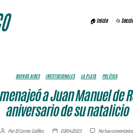
🏠 Inicio
📂 Secci
Categorías
BUENOS AIRES
INSTITUCIONALES
LA PLATA
POLÍTICA
homenajeó a Juan Manuel de R
aniversario de su natalicio
Por
El Correo Gráfico
03/04/2023
No hay comentarios
Autor
Fecha