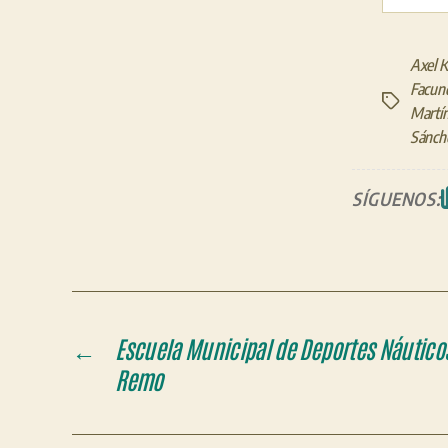
Axel Ki
Facund
Etiquetas
Martí
Sánche
SÍGUENOS:
←
Escuela Municipal de Deportes Náuticos
Remo