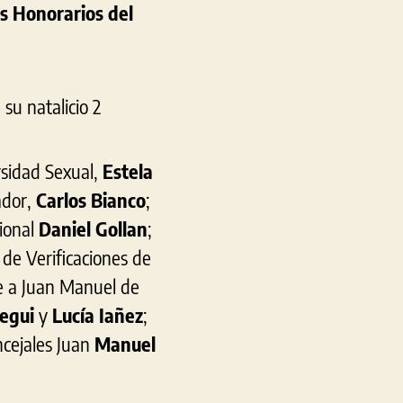
s Honorarios del
rsidad Sexual,
Estela
ador,
Carlos Bianco
;
cional
Daniel Gollan
;
l de Verificaciones de
e a Juan Manuel de
regui
y
Lucía Iañez
;
oncejales Juan
Manuel