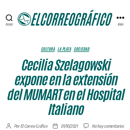
Buscar
Menú
ELCORREOGRÁFICO
Categorías
CULTURA
LA PLATA
SOCIEDAD
Cecilia Szelagowski
expone en la extensión
del MUMART en el Hospital
Italiano
en
Por
El Correo Gráfico
01/10/2021
No hay comentarios
Autor
Fecha