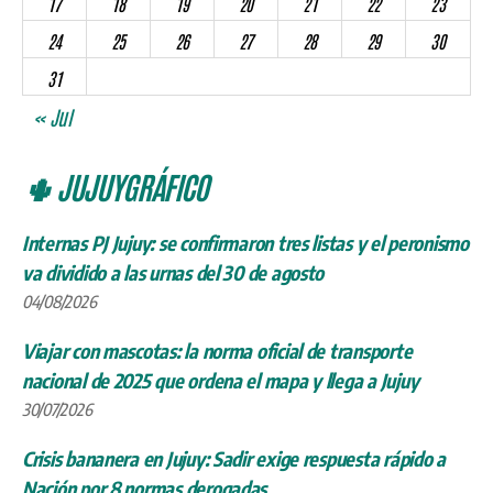
17
18
19
20
21
22
23
24
25
26
27
28
29
30
31
« Jul
🌵 JUJUYGRÁFICO
Internas PJ Jujuy: se confirmaron tres listas y el peronismo
va dividido a las urnas del 30 de agosto
04/08/2026
Viajar con mascotas: la norma oficial de transporte
nacional de 2025 que ordena el mapa y llega a Jujuy
30/07/2026
Crisis bananera en Jujuy: Sadir exige respuesta rápido a
Nación por 8 normas derogadas