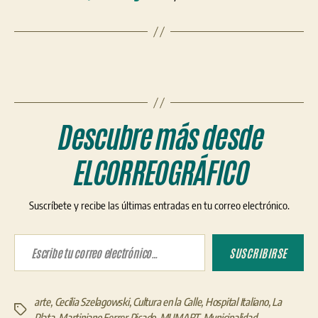
Descubre más desde
ELCORREOGRÁFICO
Suscríbete y recibe las últimas entradas en tu correo electrónico.
Escribe tu correo electrónico…
SUSCRIBIRSE
arte
,
Cecilia Szelagowski
,
Cultura en la Calle
,
Hospital Italiano
,
La
Etiquetas
Plata
,
Martiniano Ferrer Picado
,
MUMART
,
Municipalidad