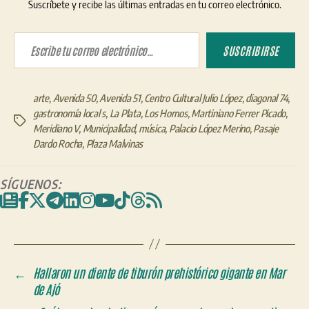
Suscríbete y recibe las últimas entradas en tu correo electrónico.
Escribe tu correo electrónico…
SUSCRIBIRSE
arte
,
Avenida 50
,
Avenida 51
,
Centro Cultural Julio López
,
diagonal 74
,
gastronomía local s
,
La Plata
,
Los Hornos
,
Martiniano Ferrer Picado
,
Etiquetas
Meridiano V
,
Municipalidad
,
música
,
Palacio López Merino
,
Pasaje
Dardo Rocha
,
Plaza Malvinas
SÍGUENOS:
←
Hallaron un diente de tiburón prehistórico gigante en Mar
de Ajó