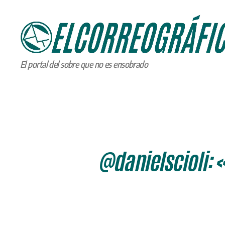
ELCORREOGRÁFICO
El portal del sobre que no es ensobrado
@danielscioli: 