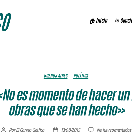
🏠 Inicio
📂 Secci
Categorías
BUENOS AIRES
POLÍTICA
«No es momento de hacer un i
obras que se han hecho»
Por
El Correo Gráfico
13/08/2015
No hay comentarios
Autor
Fecha