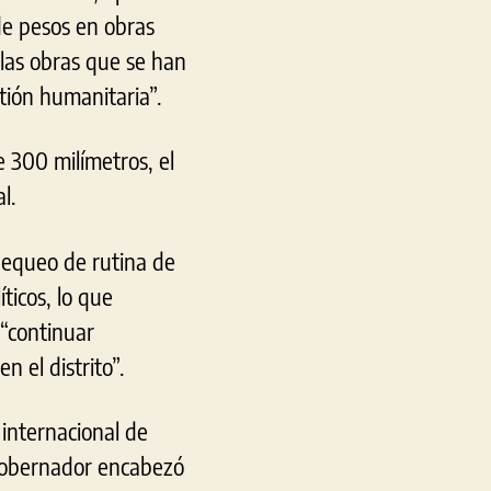
de pesos en obras
las obras que se han
stión humanitaria”.
 300 milímetros, el
l.
chequeo de rutina de
ticos, lo que
 “continuar
n el distrito”.
 internacional de
l gobernador encabezó