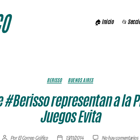
🏠 Inicio
📂 Secci
Categorías
BERISSO
BUENOS AIRES
 #Berisso representan a la P
Juegos Evita
e
Por
El Correo Gráfico
13/11/2014
No hay comentarios
Autor
Fecha