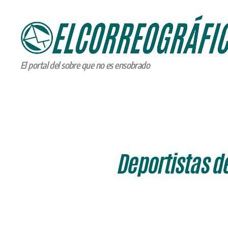
ELCORREOGRÁFICO
El portal del sobre que no es ensobrado
Deportistas de