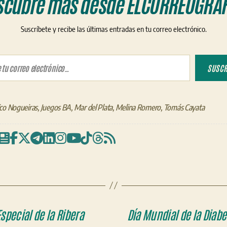
scubre más desde ELCORREOGRÁF
Suscríbete y recibe las últimas entradas en tu correo electrónico.
ico…
SUSCR
co Nogueiras
,
Juegos BA
,
Mar del Plata
,
Melina Romero
,
Tomás Cayata
Especial de la Ribera
Día Mundial de la Diabe