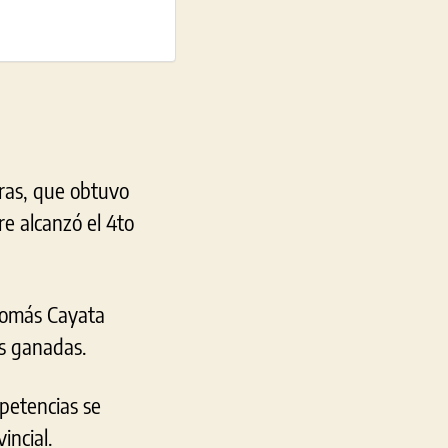
iras, que obtuvo
re alcanzó el 4to
 Tomás Cayata
as ganadas.
mpetencias se
incial.