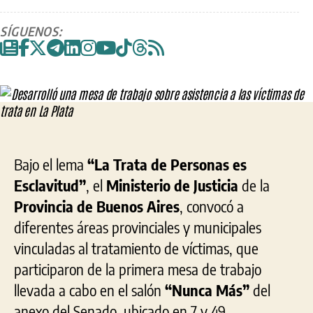
Desa
de
de
una
la
la
SÍGUENOS:
mes
entrada
entrada
de
trab
sob
asis
a
las
víct
de
Bajo el lema
“La
Trata
de Personas es
trat
Esclavitud”
, el
Ministerio de Justicia
de la
en
Provincia de Buenos Aires
, convocó a
La
Plat
diferentes áreas provinciales y municipales
vinculadas al
tratamiento
de víctimas, que
participaron de la primera mesa de trabajo
llevada a cabo en el salón
“Nunca Más”
del
anexo del Senado, ubicado en 7 y 49