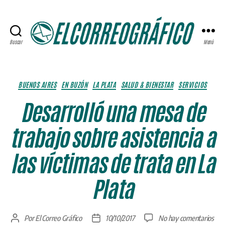
Buscar
Menú
ELCORREOGRÁFICO
Categorías
BUENOS AIRES
EN BUZÓN
LA PLATA
SALUD & BIENESTAR
SERVICIOS
Desarrolló una mesa de
trabajo sobre asistencia a
las víctimas de trata en La
Plata
en
Por
El Correo Gráfico
10/10/2017
No hay comentarios
Autor
Fecha