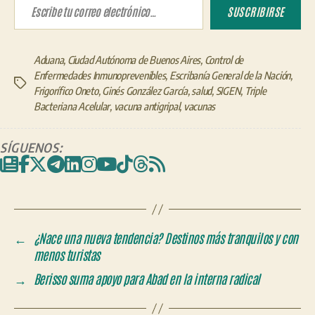
SUSCRIBIRSE
Aduana
,
Ciudad Autónoma de Buenos Aires
,
Control de
Enfermedades Inmunoprevenibles
,
Escribanía General de la Nación
,
Etiquetas
Frigorífico Oneto
,
Ginés González García
,
salud
,
SIGEN
,
Triple
Bacteriana Acelular
,
vacuna antigripal
,
vacunas
SÍGUENOS:
←
¿Nace una nueva tendencia? Destinos más tranquilos y con
menos turistas
→
Berisso suma apoyo para Abad en la interna radical