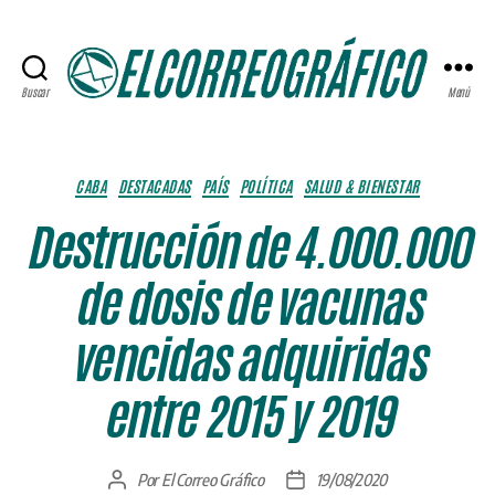
Buscar
Menú
ELCORREOGRÁFICO
Categorías
CABA
DESTACADAS
PAÍS
POLÍTICA
SALUD & BIENESTAR
Destrucción de 4.000.000
de dosis de vacunas
vencidas adquiridas
entre 2015 y 2019
Por
El Correo Gráfico
19/08/2020
Autor
Fecha