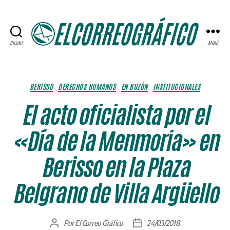
Buscar
Menú
ELCORREOGRÁFICO
Categorías
BERISSO
DERECHOS HUMANOS
EN BUZÓN
INSTITUCIONALES
El acto oficialista por el
«Día de la Menmoria» en
Berisso en la Plaza
Belgrano de Villa Argüello
Por
El Correo Gráfico
24/03/2018
Autor
Fecha