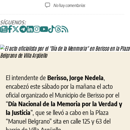
de
de
en
No hay comentarios
la
la
El
entrada
entrada
acto
SÍGUENOS:
oficialista
por
el
«Día
de
la
Menmoria»
en
Berisso
El intendente de
Berisso, Jorge Nedela
,
en
encabezó este sábado por la mañana el acto
la
oficial organizado el Municipio de Berisso por el
Plaza
Belgrano
“
Día Nacional de la Memoria por la Verdad y
de
la Justicia
”, que se llevó a cabo en la Plaza
Villa
“Manuel Belgrano” sita en calle 125 y 63 del
Argüello
barrio de Villa Argüello.