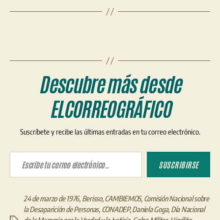
Descubre más desde
ELCORREOGRÁFICO
Suscríbete y recibe las últimas entradas en tu correo electrónico.
Escribe tu correo electrónico…
SUSCRIBIRSE
24 de marzo de 1976
,
Berisso
,
CAMBIEMOS
,
Comisión Nacional sobre
la Desaparición de Personas
,
CONADEP
,
Daniela Goga
,
Día Nacional