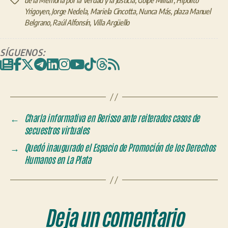
de la Memoria por la Verdad y la Justicia
,
Golpe Militar
,
Hipólito
Etiquetas
Yrigoyen
,
Jorge Nedela
,
Mariela Cincotta
,
Nunca Más
,
plaza Manuel
Belgrano
,
Raúl Alfonsín
,
Villa Argüello
SÍGUENOS:
←
Charla informativa en Berisso ante reiterados casos de
secuestros virtuales
→
Quedó inaugurado el Espacio de Promoción de los Derechos
Humanos en La Plata
Deja un comentario