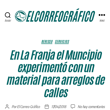
Buscar
Menú
ELCORREOGRÁFICO
Categorías
BERISSO
SERVICIOS
En La Franja el Muncipio
experimentó con un
material para arreglos de
calles
en
Por
El Correo Gráfico
17/04/2018
No hay comentarios
Autor
Fecha