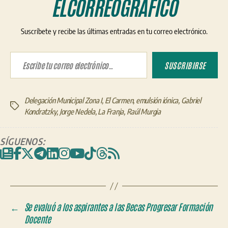
ELCORREOGRÁFICO
Suscríbete y recibe las últimas entradas en tu correo electrónico.
Escribe tu correo electrónico…
SUSCRIBIRSE
Delegación Municipal Zona I
,
El Carmen
,
emulsión iónica
,
Gabriel
Etiquetas
Kondratzky
,
Jorge Nedela
,
La Franja
,
Raúl Murgia
SÍGUENOS:
←
Se evaluó a los aspirantes a las Becas Progresar Formación
Docente