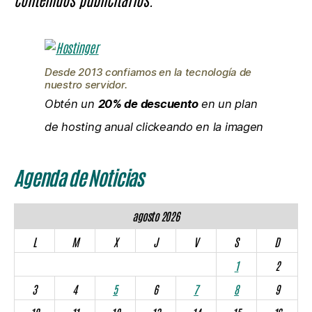
Desde 2013 confiamos en la tecnología de
nuestro servidor.
Obtén un
20% de descuento
en un plan
de hosting anual clickeando en la imagen
Agenda de Noticias
agosto 2026
L
M
X
J
V
S
D
1
2
3
4
5
6
7
8
9