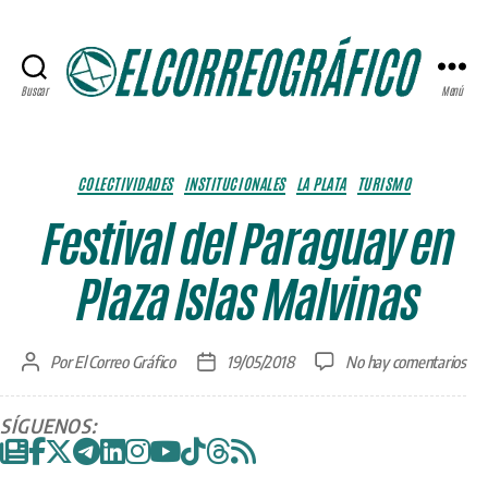
Buscar
Menú
ELCORREOGRÁFICO
Categorías
COLECTIVIDADES
INSTITUCIONALES
LA PLATA
TURISMO
Festival del Paraguay en
Plaza Islas Malvinas
en
Por
El Correo Gráfico
19/05/2018
No hay comentarios
Autor
Fecha
Fes
de
de
del
la
la
SÍGUENOS:
Par
entrada
entrada
en
Pla