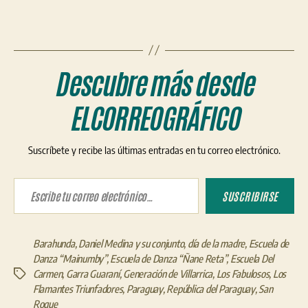
Descubre más desde
ELCORREOGRÁFICO
Suscríbete y recibe las últimas entradas en tu correo electrónico.
Escribe tu correo electrónico…
SUSCRIBIRSE
Barahunda
,
Daniel Medina y su conjunto
,
día de la madre
,
Escuela de
Danza “Mainumby”
,
Escuela de Danza “Ñane Reta”
,
Escuela Del
Carmen
,
Garra Guaraní
,
Generación de Villarrica
,
Los Fabulosos
,
Los
Etiquetas
Flamantes Triunfadores
,
Paraguay
,
República del Paraguay
,
San
Roque