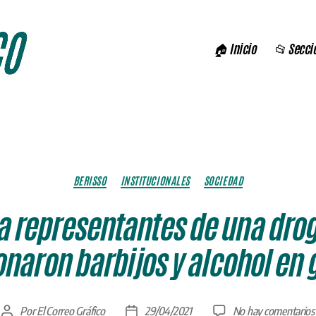
🏠 Inicio
📂 Secci
Categorías
BERISSO
INSTITUCIONALES
SOCIEDAD
 a representantes de una dro
naron barbijos y alcohol en 
Por
El Correo Gráfico
29/04/2021
No hay comentarios
Autor
Fecha