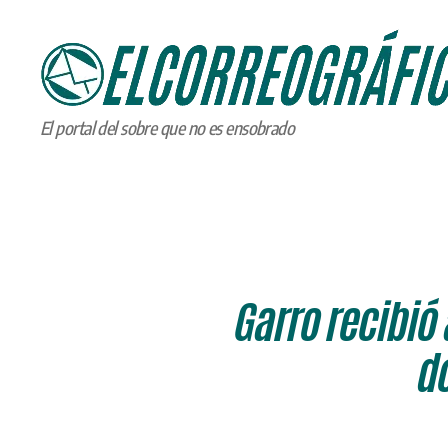
ELCORREOGRÁFICO
El portal del sobre que no es ensobrado
Garro recibió
do