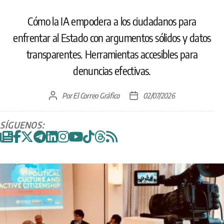
Cómo la IA empodera a los ciudadanos para
enfrentar al Estado con argumentos sólidos y datos
transparentes. Herramientas accesibles para
denuncias efectivas.
Por
El Correo Gráfico
02/07/2026
Autor
Fecha
de
de
la
la
SÍGUENOS:
entrada
entrada