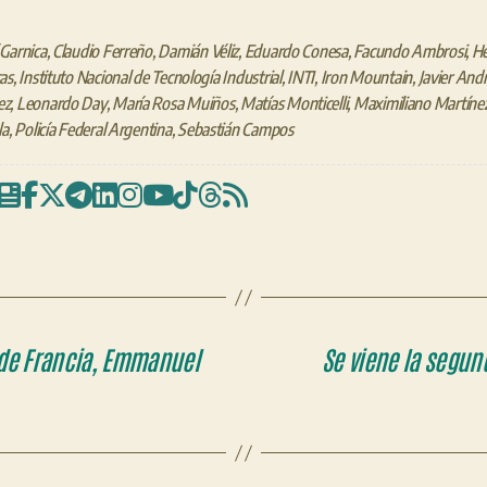
Garnica
,
Claudio Ferreño
,
Damián Véliz
,
Eduardo Conesa
,
Facundo Ambrosi
,
Hé
as
,
Instituto Nacional de Tecnología Industrial
,
INTI
,
Iron Mountain
,
Javier And
ez
,
Leonardo Day
,
María Rosa Muiños
,
Matías Monticelli
,
Maximiliano Martíne
la
,
Policía Federal Argentina
,
Sebastián Campos
 de Francia, Emmanuel
Se viene la segun