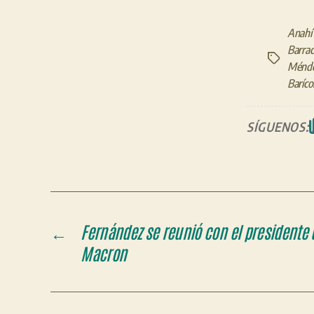
Anahí 
Barrac
Etiquetas
Ménd
Baríco
SÍGUENOS:
←
Fernández se reunió con el presidente
Macron