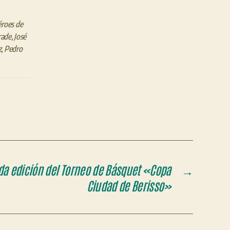
roes de
rade
,
José
z
,
Pedro
da edición del Torneo de Básquet «Copa
→
Ciudad de Berisso»