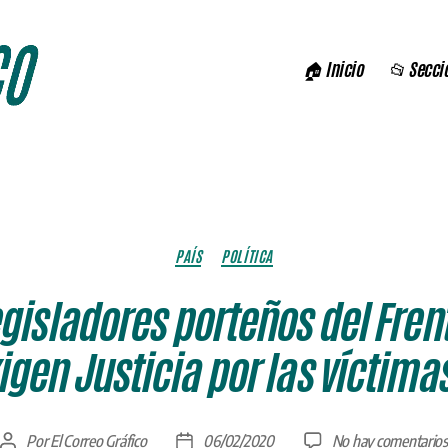
🏠 Inicio
📂 Secci
Categorías
PAÍS
POLÍTICA
gisladores porteños del Fren
gen Justicia por las víctimas
Por
El Correo Gráfico
06/02/2020
No hay comentarios
Autor
Fecha