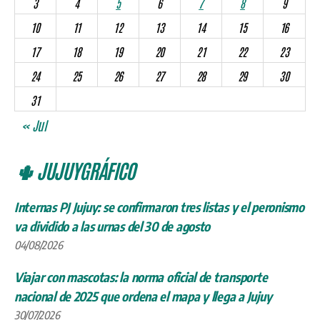
3
4
5
6
7
8
9
10
11
12
13
14
15
16
17
18
19
20
21
22
23
24
25
26
27
28
29
30
31
« Jul
🌵 JUJUYGRÁFICO
Internas PJ Jujuy: se confirmaron tres listas y el peronismo
va dividido a las urnas del 30 de agosto
04/08/2026
Viajar con mascotas: la norma oficial de transporte
nacional de 2025 que ordena el mapa y llega a Jujuy
30/07/2026