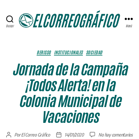
Buscar
Menú
ELCORREOGRÁFICO
Categorías
BERISSO
INSTITUCIONALES
SOCIEDAD
Jornada de la Campaña
¡Todos Alerta! en la
Colonia Municipal de
Vacaciones
en
Por
El Correo Gráfico
14/01/2020
No hay comentarios
Autor
Fecha