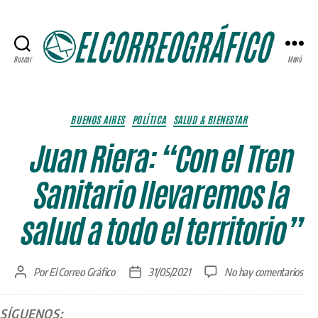
Buscar
Menú
ELCORREOGRÁFICO
Categorías
BUENOS AIRES
POLÍTICA
SALUD & BIENESTAR
Juan Riera: “Con el Tren
Sanitario llevaremos la
salud a todo el territorio”
en
Por
El Correo Gráfico
31/05/2021
No hay comentarios
Autor
Fecha
Jua
de
de
Rier
la
la
SÍGUENOS:
“Co