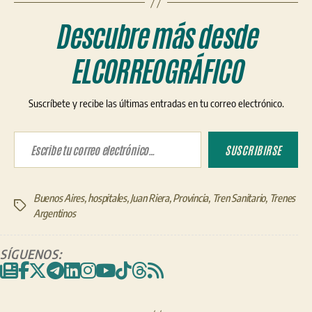
Descubre más desde
ELCORREOGRÁFICO
Suscríbete y recibe las últimas entradas en tu correo electrónico.
Escribe tu correo electrónico…
SUSCRIBIRSE
Buenos Aires
,
hospitales
,
Juan Riera
,
Provincia
,
Tren Sanitario
,
Trenes
Etiquetas
Argentinos
SÍGUENOS: