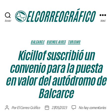
Buscar
Menú
ELCORREOGRÁFICO
Categorías
BALCARCE
BUENOS AIRES
TURISMO
Kicillof suscribió un
convenio para la puesta
en valor del autódromo de
Balcarce
en
Por
El Correo Gráfico
27/05/2023
No hay comentarios
Autor
Fecha