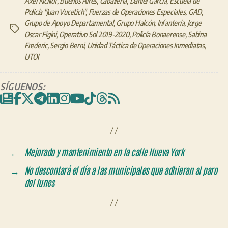
Axel Kicillof
,
Buenos Aires
,
Caballería
,
Daniel García
,
Escuela de
Policía "Juan Vucetich"
,
Fuerzas de Operaciones Especiales
,
GAD
,
Grupo de Apoyo Departamental
,
Grupo Halcón
,
Infantería
,
Jorge
Etiquetas
Oscar Figini
,
Operativo Sol 2019-2020
,
Policía Bonaerense
,
Sabina
Frederic
,
Sergio Berni
,
Unidad Táctica de Operaciones Inmediatas
,
UTOI
SÍGUENOS:
←
Mejorado y mantenimiento en la calle Nueva York
→
No descontará el día a las municipales que adhieran al paro
del lunes