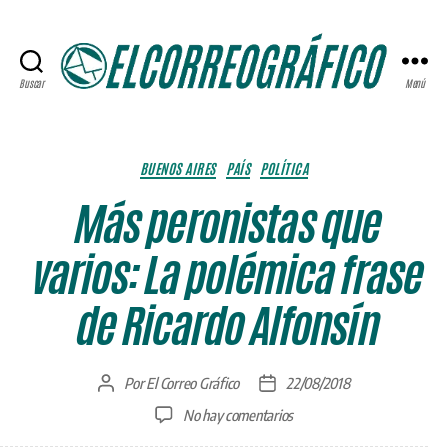
Buscar
Menú
ELCORREOGRÁFICO
Categorías
BUENOS AIRES
PAÍS
POLÍTICA
Más peronistas que
varios: La polémica frase
de Ricardo Alfonsín
Por
El Correo Gráfico
22/08/2018
Autor
Fecha
de
de
en
No hay comentarios
la
la
Más