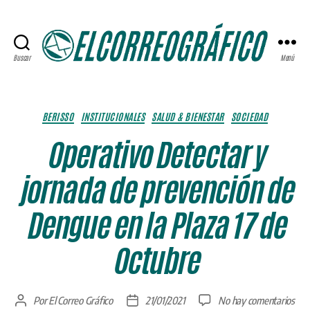
Buscar
Menú
ELCORREOGRÁFICO
Categorías
BERISSO
INSTITUCIONALES
SALUD & BIENESTAR
SOCIEDAD
Operativo Detectar y
jornada de prevención de
Dengue en la Plaza 17 de
Octubre
en
Por
El Correo Gráfico
21/01/2021
No hay comentarios
Autor
Fecha