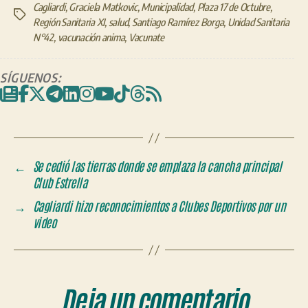
Cagliardi
,
Graciela Matkovic
,
Municipalidad
,
Plaza 17 de Octubre
,
Etiquetas
Región Sanitaria XI
,
salud
,
Santiago Ramírez Borga
,
Unidad Sanitaria
N°42
,
vacunación anima
,
Vacunate
SÍGUENOS:
←
Se cedió las tierras donde se emplaza la cancha principal
Club Estrella
→
Cagliardi hizo reconocimientos a Clubes Deportivos por un
video
Deja un comentario