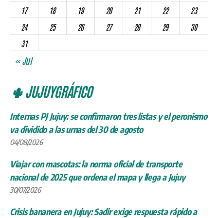
17
18
19
20
21
22
23
24
25
26
27
28
29
30
31
« Jul
🌵 JUJUYGRÁFICO
Internas PJ Jujuy: se confirmaron tres listas y el peronismo
va dividido a las urnas del 30 de agosto
04/08/2026
Viajar con mascotas: la norma oficial de transporte
nacional de 2025 que ordena el mapa y llega a Jujuy
30/07/2026
Crisis bananera en Jujuy: Sadir exige respuesta rápido a