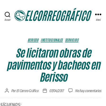
Buscar
Menú
ELCORREOGRÁFICO
Categorías
BERISSO
INSTITUCIONALES
SERVICIOS
Se licitaron obras de
pavimentos y bacheos en
Berisso
en
Por
El Correo Gráfico
07/04/2017
No hay comentarios
Autor
Fecha
Se
de
de
lici
la
la
SÍGUENOS:
obr