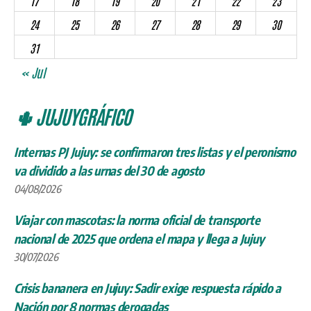
17
18
19
20
21
22
23
24
25
26
27
28
29
30
31
« Jul
🌵 JUJUYGRÁFICO
Internas PJ Jujuy: se confirmaron tres listas y el peronismo
va dividido a las urnas del 30 de agosto
04/08/2026
Viajar con mascotas: la norma oficial de transporte
nacional de 2025 que ordena el mapa y llega a Jujuy
30/07/2026
Crisis bananera en Jujuy: Sadir exige respuesta rápido a
Nación por 8 normas derogadas