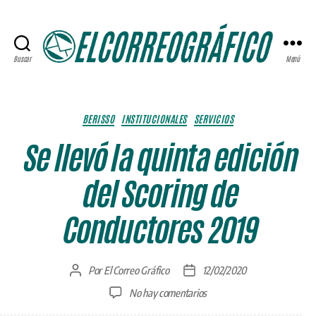
Buscar
Menú
ELCORREOGRÁFICO
Categorías
BERISSO
INSTITUCIONALES
SERVICIOS
Se llevó la quinta edición
del Scoring de
Conductores 2019
Por
El Correo Gráfico
12/02/2020
Autor
Fecha
de
de
en
No hay comentarios
la
la
Se