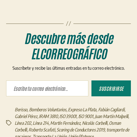
Descubre más desde
ELCORREOGRÁFICO
Suscríbete y recibe las últimas entradas en tu correo electrónico.
Escribe tu correo electrónico…
SUSCRIBIRSE
Berisso
,
Bomberos Voluntarios
,
Expreso La Plata
,
Fabián Cagliardi
,
Gabriel Pérez
,
IRAM 3810
,
ISO 39001
,
ISO 9001
,
Juan Martín Malpelli
,
Línea 202
,
Línea 214
,
Martín Fernández
,
Nicolás Corbelli
,
Osman
Etiquetas
Corbelli
,
Roberto Scafati
,
Scoring de Conductores 2019
,
transporte de
pasajeros
,
Transporte La Unión
,
Unión Platense