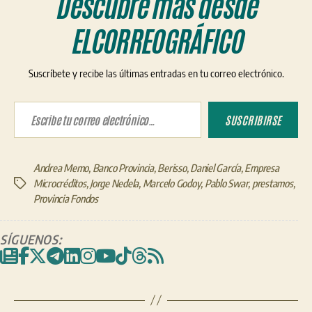
Descubre más desde
ELCORREOGRÁFICO
Suscríbete y recibe las últimas entradas en tu correo electrónico.
Escribe tu correo electrónico…
SUSCRIBIRSE
Andrea Memo
,
Banco Provincia
,
Berisso
,
Daniel García
,
Empresa
Microcréditos
,
Jorge Nedela
,
Marcelo Godoy
,
Pablo Swar
,
prestamos
,
Etiquetas
Provincia Fondos
SÍGUENOS: