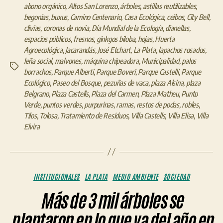
abono orgánico
,
Altos San Lorenzo
,
árboles
,
astillas reutilizables
,
begonias
,
buxus
,
Camino Centenario
,
Casa Ecológica
,
ceibos
,
City Bell
,
clivias
,
coronas de novia
,
Día Mundial de la Ecología
,
dianellas
,
espacios públicos
,
fresnos
,
ginkgos biloba
,
hojas
,
Huerta
Agroecológica
,
Jacarandás
,
José Etchart
,
La Plata
,
lapachos rosados
,
leña social
,
malvones
,
máquina chipeadora
,
Municipalidad
,
palos
Etiquetas
borrachos
,
Parque Alberti
,
Parque Boveri
,
Parque Castelli
,
Parque
Ecológico
,
Paseo del Bosque
,
pezuñas de vaca
,
plaza Alsina
,
plaza
Belgrano
,
Plaza Castells
,
Plaza del Carmen
,
Plaza Matheu
,
Punto
Verde
,
puntos verdes
,
purpurinas
,
ramas
,
restos de podas
,
robles
,
Tilos
,
Tolosa
,
Tratamiento de Residuos
,
Villa Castells
,
Villa Elisa
,
Villa
Elvira
Categorías
INSTITUCIONALES
LA PLATA
MEDIO AMBIENTE
SOCIEDAD
Más de 3 mil árboles se
plantaron en lo que va del año en