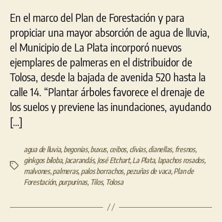
En el marco del Plan de Forestación y para
propiciar una mayor absorción de agua de lluvia,
el Municipio de La Plata incorporó nuevos
ejemplares de palmeras en el distribuidor de
Tolosa, desde la bajada de avenida 520 hasta la
calle 14. “Plantar árboles favorece el drenaje de
los suelos y previene las inundaciones, ayudando
[…]
agua de lluvia
,
begonias
,
buxus
,
ceibos
,
clivias
,
dianellas
,
fresnos
,
ginkgos biloba
,
Jacarandás
,
José Etchart
,
La Plata
,
lapachos rosados
,
Etiquetas
malvones
,
palmeras
,
palos borrachos
,
pezuñas de vaca
,
Plan de
Forestación
,
purpurinas
,
Tilos
,
Tolosa