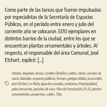
Como parte de las tareas que fueron impulsadas
por especialistas de la Secretaría de Espacios
Públicos, en el período entre enero y julio del
corriente año se colocaron 3370 ejemplares en
distintos barrios de la ciudad, entre los que se
encuentran plantas ornamentales y árboles. Al
respecto, el responsable del área Comunal, José
Etchart, explicó: […]
árboles
,
begonias
,
buxus
,
Cambio Climático
,
ceibos
,
clivias
,
coronas de
novia
,
dianellas
,
espacios públicos
,
fresnos
,
ginkgos biloba
,
Jacarandás
,
José Etchart
,
La Plata
,
lapachos rosados
,
malvones
,
Municipalidad
,
Etiquetas
palos borrachos
,
pezuñas de vaca
,
Plan de Forestación 20-25
,
plantas
ornamentales
,
purpurinas
,
robles
,
Tilos