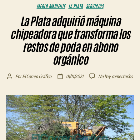
Categorías
MEDIO AMBIENTE
LA PLATA
SERVICIOS
La Plata adquirió máquina
chipeadora que transforma los
restos de poda en abono
orgánico
en
Por
El Correo Gráfico
01/11/2021
No hay comentarios
Autor
Fecha
La
de
de
Plat
la
la
adqu
entrada
entrada
máq
chi
que
tra
los
rest