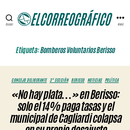
Buscar
Menú
ELCORREOGRÁFICO
Etiqueta:
Bomberos Voluntarios Berisso
Categorías
CONCEJO DELIBERANTE
3° SECCIÓN
BERISSO
NOTICIAS
POLÍTICA
«No hay plata…» en Berisso:
solo el 14% paga tasas y el
municipal de Cagliardi colapsa