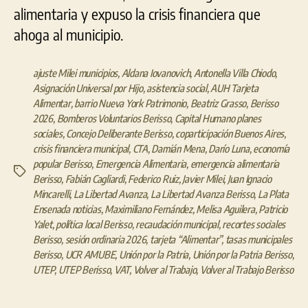
alimentaria y expuso la crisis financiera que
ahoga al municipio.
ajuste Milei municipios
,
Aldana Iovanovich
,
Antonella Villa Chiodo
,
Asignación Universal por Hijo
,
asistencia social
,
AUH Tarjeta
Alimentar
,
barrio Nueva York Patrimonio
,
Beatriz Grasso
,
Berisso
2026
,
Bomberos Voluntarios Berisso
,
Capital Humano planes
sociales
,
Concejo Deliberante Berisso
,
coparticipación Buenos Aires
,
crisis financiera municipal
,
CTA
,
Damián Mena
,
Darío Luna
,
economía
popular Berisso
,
Emergencia Alimentaria
,
emergencia alimentaria
Etiquetas
Berisso
,
Fabián Cagliardi
,
Federico Ruiz
,
Javier Milei
,
Juan Ignacio
Mincarelli
,
La Libertad Avanza
,
La Libertad Avanza Berisso
,
La Plata
Ensenada noticias
,
Maximiliano Fernández
,
Melisa Aguilera
,
Patricio
Yalet
,
política local Berisso
,
recaudación municipal
,
recortes sociales
Berisso
,
sesión ordinaria 2026
,
tarjeta “Alimentar”
,
tasas municipales
Berisso
,
UCR AMUBE
,
Unión por la Patria
,
Unión por la Patria Berisso
,
UTEP
,
UTEP Berisso
,
VAT
,
Volver al Trabajo
,
Volver al Trabajo Berisso