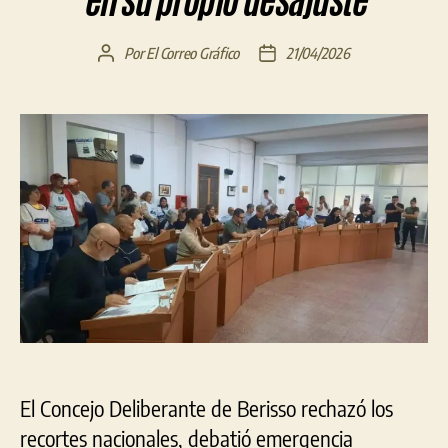
en su propio desajuste
Por
El Correo Gráfico
21/04/2026
Autor
Fecha
de
de
la
la
entrada
entrada
El Concejo Deliberante de Berisso rechazó los
recortes nacionales, debatió emergencia