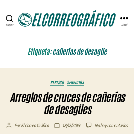
Buscar
Menú
ELCORREOGRÁFICO
Etiqueta:
cañerías de desagüe
Categorías
BERISSO
SERVICIOS
Arreglos de cruces de cañerías
de desagües
en
Por
El Correo Gráfico
18/12/2019
No hay comentarios
Autor
Fecha
Arr
de
de