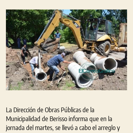
de
la
la
cru
entrada
entrada
de
cañ
de
des
La Dirección de Obras Públicas de la
Municipalidad de Berisso informa que en la
jornada del martes, se llevó a cabo el arreglo y