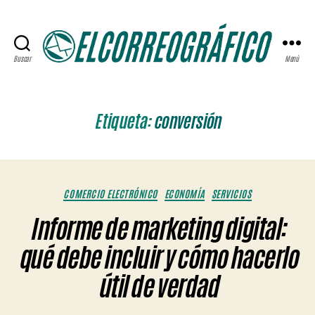
Buscar
Menú
ELCORREOGRÁFICO
Etiqueta:
conversión
Categorías
COMERCIO ELECTRÓNICO
ECONOMÍA
SERVICIOS
Informe de marketing digital:
qué debe incluir y cómo hacerlo
útil de verdad