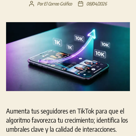
Por
El Correo Gráfico
08/04/2026
Autor
Fecha
de
de
la
la
entrada
entrada
Aumenta tus seguidores en TikTok para que el
algoritmo favorezca tu crecimiento; identifica los
umbrales clave y la calidad de interacciones.