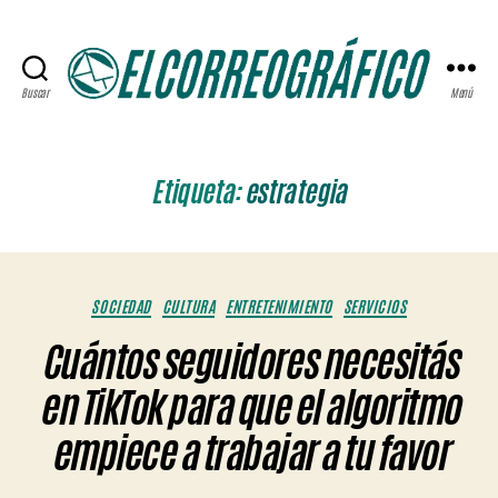
Buscar
Menú
ELCORREOGRÁFICO
Etiqueta:
estrategia
Categorías
SOCIEDAD
CULTURA
ENTRETENIMIENTO
SERVICIOS
Cuántos seguidores necesitás
en TikTok para que el algoritmo
empiece a trabajar a tu favor