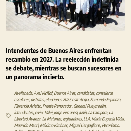
imp
de
la
Ley
de
Ree
Intendentes de Buenos Aires enfrentan
recambio en 2027. La reelección indefinida
se debate, mientras se buscan sucesores en
un panorama incierto.
Avellaneda
,
Axel Kicillof
,
Buenos Aires
,
candidatos
,
consejeros
escolares
,
distritos
,
elecciones 2027
,
estrategia
,
Fernando Espinoza
,
Florencia Arietto
,
Frente Renovador
,
General Pueyrredón
,
intendentes
,
Javier Milei
,
Jorge Ferraresi
,
Junín
,
La Campora
,
La
Etiquetas
Libertad Avanza
,
La Matanza
,
legisladores
,
LLA
,
María Eugenia Vidal
,
Mauricio Macri
,
Máximo Kirchner
,
Miguel Gargaglione
,
Peronismo
,