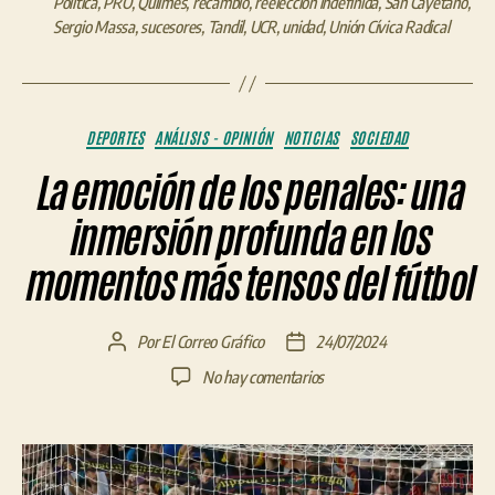
Política
,
PRO
,
Quilmes
,
recambio
,
reelección indefinida
,
San Cayetano
,
Sergio Massa
,
sucesores
,
Tandil
,
UCR
,
unidad
,
Unión Cívica Radical
Categorías
DEPORTES
ANÁLISIS - OPINIÓN
NOTICIAS
SOCIEDAD
La emoción de los penales: una
inmersión profunda en los
momentos más tensos del fútbol
Por
El Correo Gráfico
24/07/2024
Autor
Fecha
de
de
en
No hay comentarios
la
la
La
entrada
entrada
emoción
de
los