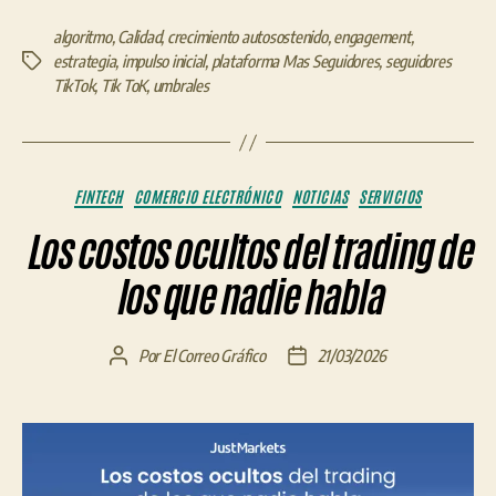
algoritmo
,
Calidad
,
crecimiento autosostenido
,
engagement
,
estrategia
,
impulso inicial
,
plataforma Mas Seguidores
,
seguidores
Etiquetas
TikTok
,
Tik ToK
,
umbrales
Categorías
FINTECH
COMERCIO ELECTRÓNICO
NOTICIAS
SERVICIOS
Los costos ocultos del trading de
los que nadie habla
Por
El Correo Gráfico
21/03/2026
Autor
Fecha
de
de
la
la
entrada
entrada