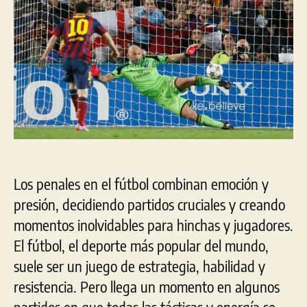
penales:
una
inmersión
profunda
en
los
momentos
más
tensos
del
fútbol
Los penales en el fútbol combinan emoción y
presión, decidiendo partidos cruciales y creando
momentos inolvidables para hinchas y jugadores.
El fútbol, el deporte más popular del mundo,
suele ser un juego de estrategia, habilidad y
resistencia. Pero llega un momento en algunos