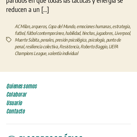
partidos en que todas las tácticas y energía se
reducen a un […]
AC Milan
,
arqueros
,
Copa del Mundo
,
emociones humanas
,
estrategia
,
futbol
,
fútbol contemporáneo
,
habilidad
,
hinchas
,
jugadores
,
Liverpool
,
Muerte Súbita
,
penales
,
presión psicológica
,
psicología
,
punto de
Etiquetas
penal
,
resiliencia colectiva
,
Resistencia
,
Roberto Baggio
,
UEFA
Champions League
,
valentía individual
Quienes somos
Colaborar
Usuario
Contacto