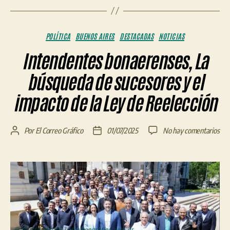
Categorías
POLÍTICA
BUENOS AIRES
DESTACADAS
NOTICIAS
Intendentes bonaerenses, La
búsqueda de sucesores y el
impacto de la Ley de Reelección
en
Por
El Correo Gráfico
01/07/2025
No hay comentarios
Autor
Fecha
Int
de
de
bon
la
la
La
entrada
entrada
bús
de
suc
y
el