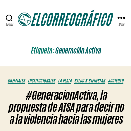
Buscar
Menú
ELCORREOGRÁFICO
Etiqueta:
Generación Activa
Categorías
GREMIALES
INSTITUCIONALES
LA PLATA
SALUD & BIENESTAR
SOCIEDAD
#GeneracionActiva, la
propuesta de ATSA para decir no
a la violencia hacia las mujeres