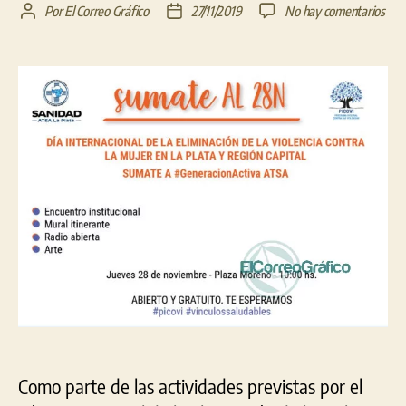
en
Por
El Correo Gráfico
27/11/2019
No hay comentarios
Autor
Fecha
#Gen
de
de
la
la
la
pro
entrada
entrada
de
ATS
par
deci
no
a
la
viol
haci
las
muj
Como parte de las actividades previstas por el