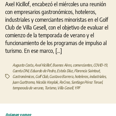
Axel Kicillof, encabezó el miércoles una reunión
con empresarios gastronómicos, hoteleros,
industriales y comerciantes minoristas en el Golf
Club de Villa Gesell, con el objetivo de evaluar el
comienzo de la temporada de verano y el
funcionamiento de los programas de impulso al
turismo. En ese marco, […]
Augusto Costa
,
Axel Kicillof
,
Buenos Aires
,
comerciantes
,
COVID-19
,
Cuenta DNI
,
Eduardo de Pedro
,
Estela Díaz
,
Florencia Saintout
,
Gastronómicos
,
Golf Club
,
Gustavo Barrera
,
hoteleros
,
industriales
,
Etiquetas
Juan Cuattromo
,
Nicolás Kreplak
,
ReCreo
,
Santiago Pérez Teruel
,
temporada de verano
,
Turismo
,
Villa Gesell
,
YPF
Quienes somos