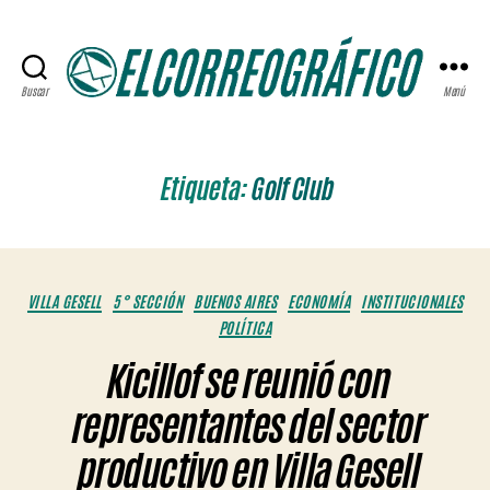
Buscar
Menú
ELCORREOGRÁFICO
Etiqueta:
Golf Club
Categorías
VILLA GESELL
5° SECCIÓN
BUENOS AIRES
ECONOMÍA
INSTITUCIONALES
POLÍTICA
Kicillof se reunió con
representantes del sector
productivo en Villa Gesell