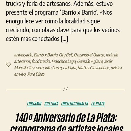
trucks y feria de artesanos. Además, estuvo
presente el programa ‘Barrio x Barrio’. «Nos
enorgullece ver cómo la localidad sigue
creciendo, con obras clave para que los vecinos
estén más conectados […]
aniversario
,
Barrio x Barrio
,
City Bell
,
Cruzando el Charco
,
feria de
artesanos
,
food trucks
,
Francisco Lago
,
Gonzalo Agüero
,
Jesús
Etiquetas
Mansilla Tuyusero
,
Julio Garro
,
La Plata
,
Matias Giovannone
,
música
en vivo
,
Pure Disco
Categorías
TURISMO
CULTURA
INSTITUCIONALES
LA PLATA
140º Aniversario de La Plata:
cronograma de artistas locales