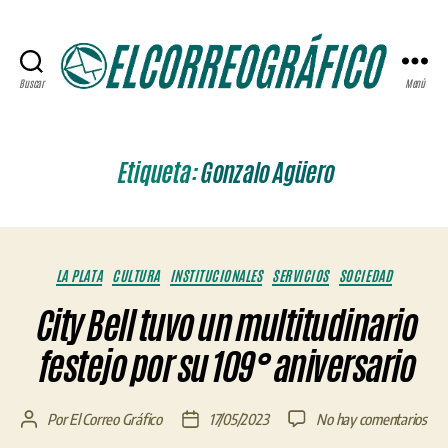
Buscar
Menú
ELCORREOGRÁFICO
Etiqueta:
Gonzalo Agüero
Categorías
LA PLATA
CULTURA
INSTITUCIONALES
SERVICIOS
SOCIEDAD
City Bell tuvo un multitudinario
festejo por su 109° aniversario
en
Por
El Correo Gráfico
17/05/2023
No hay comentarios
Autor
Fecha
City
de
de