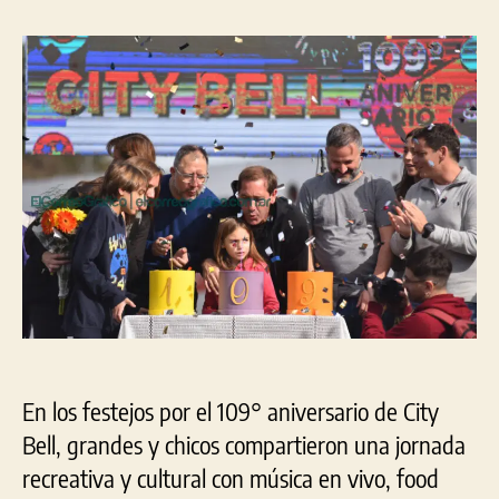
Bell
la
la
tuv
entrada
entrada
un
mult
fest
por
su
109
ani
En los festejos por el 109° aniversario de City
Bell, grandes y chicos compartieron una jornada
recreativa y cultural con música en vivo, food