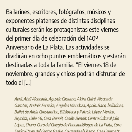
Bailarines, escritores, fotógrafos, músicos y
exponentes platenses de distintas disciplinas
culturales serán los protagonistas este viernes
del primer día de celebración del 140º
Aniversario de La Plata. Las actividades se
dividirán en ocho puntos emblemáticos y estarán
destinadas a toda la familia. “El viernes 18 de
noviembre, grandes y chicos podrán disfrutar de
todo el […]
Abril
,
Abril Alconada
,
Agustín Cassano
,
Alcira Cufré
,
Alconada
Garotos
,
Andrés Ferreira
,
Ángeles Mendoza
,
Apolo
,
Baco
,
bailarines
,
Ballet de Alicia Constantino
,
Biblioteca y Palacio López Merino
,
Brychta
,
Calle 46
,
Casa Benoit
,
Casilla Benoit
,
Centro Cultural Julio
López
,
Chano
,
Coro del Colegio de Fonoaudiólogos de La Plata
,
Coro
Euzko Etxea del Centro Basko
,
Cruzando el Charco
,
Dae Guesnett
,