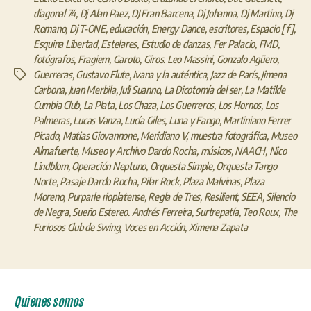
diagonal 74
,
Dj Alan Paez
,
DJ Fran Barcena
,
Dj Johanna
,
Dj Martino
,
Dj
Romano
,
Dj T-ONE
,
educación
,
Energy Dance
,
escritores
,
Espacio [ f ]
,
Esquina Libertad
,
Estelares
,
Estudio de danzas
,
Fer Palacio
,
FMD
,
fotógrafos
,
Fragiem
,
Garoto
,
Giros. Leo Massini
,
Gonzalo Agüero
,
Guerreras
,
Gustavo Flute
,
Ivana y la auténtica
,
Jazz de París
,
Jimena
Etiquetas
Carbona
,
Juan Merbila
,
Juli Suanno
,
La Dicotomía del ser
,
La Matilde
Cumbia Club
,
La Plata
,
Los Chaza
,
Los Guerreros
,
Los Hornos
,
Los
Palmeras
,
Lucas Vanza
,
Lucía Giles
,
Luna y Fango
,
Martiniano Ferrer
Picado
,
Matias Giovannone
,
Meridiano V
,
muestra fotográfica
,
Museo
Almafuerte
,
Museo y Archivo Dardo Rocha
,
músicos
,
NAACH
,
Nico
Lindblom
,
Operación Neptuno
,
Orquesta Simple
,
Orquesta Tango
Norte
,
Pasaje Dardo Rocha
,
Pilar Rock
,
Plaza Malvinas
,
Plaza
Moreno
,
Purparle rioplatense
,
Regla de Tres
,
Resilient
,
SEEA
,
Silencio
de Negra
,
Sueño Estereo. Andrés Ferreira
,
Surtrepatía
,
Teo Roux
,
The
Furiosos Club de Swing
,
Voces en Acción
,
Ximena Zapata
Quienes somos