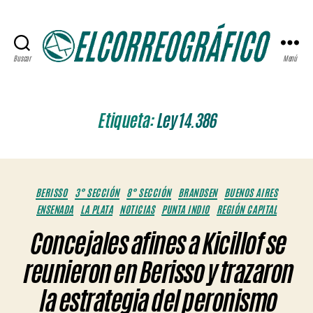
Buscar
Menú
ELCORREOGRÁFICO
Etiqueta:
Ley 14.386
Categorías
BERISSO
3° SECCIÓN
8° SECCIÓN
BRANDSEN
BUENOS AIRES
ENSENADA
LA PLATA
NOTICIAS
PUNTA INDIO
REGIÓN CAPITAL
Concejales afines a Kicillof se
reunieron en Berisso y trazaron
la estrategia del peronismo