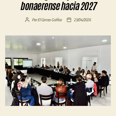
bonaerense hacia 2027
Por
El Correo Gráfico
23/04/2026
Autor
Fecha
de
de
la
la
entrada
entrada