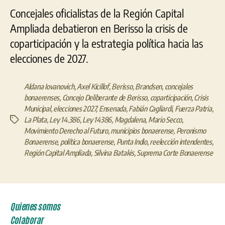
Concejales oficialistas de la Región Capital
Ampliada debatieron en Berisso la crisis de
coparticipación y la estrategia política hacia las
elecciones de 2027.
Aldana Iovanovich
,
Axel Kicillof
,
Berisso
,
Brandsen
,
concejales
bonaerenses
,
Concejo Deliberante de Berisso
,
coparticipación
,
Crisis
Municipal
,
elecciones 2027
,
Ensenada
,
Fabián Cagliardi
,
Fuerza Patria
,
La Plata
,
Ley 14.386
,
Ley 14386
,
Magdalena
,
Mario Secco
,
Etiquetas
Movimiento Derecho al Futuro
,
municipios bonaerense
,
Peronismo
Bonaerense
,
política bonaerense
,
Punta Indio
,
reelección intendentes
,
Región Capital Ampliada
,
Silvina Batakis
,
Suprema Corte Bonaerense
Quienes somos
Colaborar