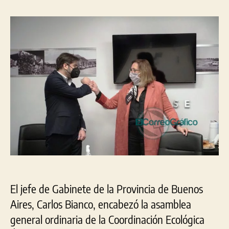
pus
la
la
en
entrada
entrada
fun
a
la
nue
pre
de
la
CE
El jefe de Gabinete de la Provincia de Buenos
Aires, Carlos Bianco, encabezó la asamblea
general ordinaria de la Coordinación Ecológica