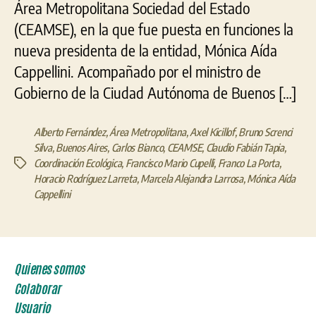
Área Metropolitana Sociedad del Estado
(CEAMSE), en la que fue puesta en funciones la
nueva presidenta de la entidad, Mónica Aída
Cappellini. Acompañado por el ministro de
Gobierno de la Ciudad Autónoma de Buenos […]
Alberto Fernández
,
Área Metropolitana
,
Axel Kicillof
,
Bruno Screnci
Silva
,
Buenos Aires
,
Carlos Bianco
,
CEAMSE
,
Claudio Fabián Tapia
,
Coordinación Ecológica
,
Francisco Mario Cupelli
,
Franco La Porta
,
Etiquetas
Horacio Rodríguez Larreta
,
Marcela Alejandra Larrosa
,
Mónica Aída
Cappellini
Quienes somos
Colaborar
Usuario