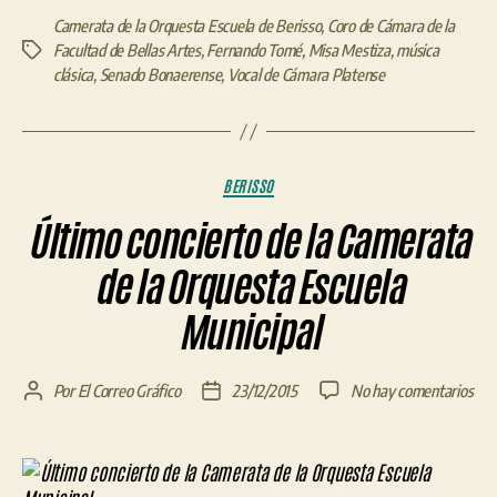
Camerata de la Orquesta Escuela de Berisso
,
Coro de Cámara de la
Facultad de Bellas Artes
,
Fernando Tomé
,
Misa Mestiza
,
música
Etiquetas
clásica
,
Senado Bonaerense
,
Vocal de Cámara Platense
Categorías
BERISSO
Último concierto de la Camerata
de la Orquesta Escuela
Municipal
en
Por
El Correo Gráfico
23/12/2015
No hay comentarios
Autor
Fecha
Últ
de
de
conc
la
la
de
entrada
entrada
la