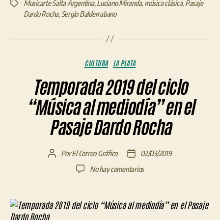
Musicarte Salta Argentina
,
Luciano Miranda
,
música clásica
,
Pasaje
Etiquetas
Dardo Rocha
,
Sergio Balderrabano
Categorías
CULTURA
LA PLATA
Temporada 2019 del ciclo
“Música al mediodía” en el
Pasaje Dardo Rocha
Por
El Correo Gráfico
02/03/2019
Autor
Fecha
de
de
en
No hay comentarios
la
la
Temporada
entrada
entrada
2019
del
ciclo