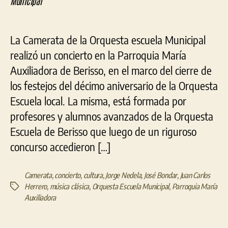
Cam
de
la
La Camerata de la Orquesta escuela Municipal
Orq
Esc
realizó un concierto en la Parroquia María
Mun
Auxiliadora de Berisso, en el marco del cierre de
los festejos del décimo aniversario de la Orquesta
Escuela local. La misma, está formada por
profesores y alumnos avanzados de la Orquesta
Escuela de Berisso que luego de un riguroso
concurso accedieron […]
Camerata
,
concierto
,
cultura
,
Jorge Nedela
,
José Bondar
,
Juan Carlos
Herrero
,
música clásica
,
Orquesta Escuela Municipal
,
Parroquia María
Etiquetas
Auxiliadora