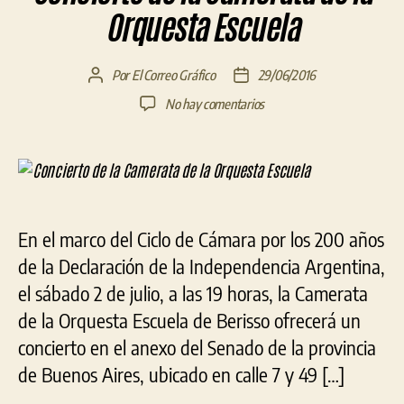
Orquesta Escuela
Por
El Correo Gráfico
29/06/2016
Autor
Fecha
de
de
en
No hay comentarios
la
la
Concierto
entrada
entrada
de
la
Camerata
de
la
En el marco del Ciclo de Cámara por los 200 años
Orquesta
de la Declaración de la Independencia Argentina,
Escuela
el sábado 2 de julio, a las 19 horas, la Camerata
de la Orquesta Escuela de Berisso ofrecerá un
concierto en el anexo del Senado de la provincia
de Buenos Aires, ubicado en calle 7 y 49 […]