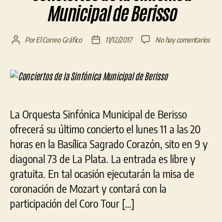
Municipal de Berisso
en
Por
El Correo Gráfico
11/12/2017
No hay comentarios
Autor
Fecha
Conc
de
de
de
la
la
la
entrada
entrada
Sinf
Muni
de
La Orquesta Sinfónica Municipal de Berisso
Beri
ofrecerá su último concierto el lunes 11 a las 20
horas en la Basílica Sagrado Corazón, sito en 9 y
diagonal 73 de La Plata. La entrada es libre y
gratuita. En tal ocasión ejecutarán la misa de
coronación de Mozart y contará con la
participación del Coro Tour […]