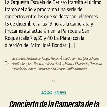
La Orquesta Escuela de Berisso transita el último
Orq
tramo del año y programó una serie de
Escu
de
conciertos entre los que se destacan: el viernes
Beri
15 de diciembre, a las 19 horas la Camerata y
Precamerata actuarán en la Parroquia San
Roque (calle 7 e/39 y 40 La Plata) con la
dirección del Mtro. José Bondar. […]
conciertos
,
Festival de Tango
,
Hogar Árabe Argentino
,
Iglesia María
Auxiliadora
,
José Bondar
,
música clásica
,
Mutual 10 de Junio
,
Orquesta
Etiquetas
Escuela de Berisso
,
Parroquia San Roque
,
Raúl Salvatierra
Categorías
BERISSO
CULTURA
Concierto de la Camerata de la