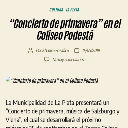
Categorías
CULTURA
LA PLATA
“Concierto de primavera” en el
Coliseo Podestá
Por
El Correo Gráfico
16/09/2019
Autor
Fecha
de
de
en
No hay comentarios
la
la
“Concierto
entrada
entrada
de
primavera”
en
el
Coliseo
La Municipalidad de La Plata presentará un
Podestá
“Concierto de primavera, música de Salzburgo y
Viena”, el cual se desarrollará el próximo