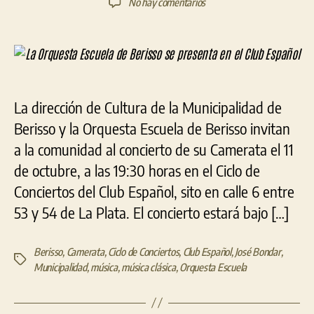
en
No hay comentarios
la
la
La
entrada
entrada
Orquesta
Escuela
de
Berisso
se
La dirección de Cultura de la Municipalidad de
presenta
Berisso y la Orquesta Escuela de Berisso invitan
en
el
a la comunidad al concierto de su Camerata el 11
Club
de octubre, a las 19:30 horas en el Ciclo de
Español
Conciertos del Club Español, sito en calle 6 entre
53 y 54 de La Plata. El concierto estará bajo […]
Berisso
,
Camerata
,
Ciclo de Conciertos
,
Club Español
,
José Bondar
,
Etiquetas
Municipalidad
,
música
,
música clásica
,
Orquesta Escuela