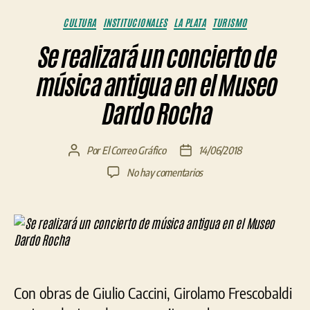
Categorías
CULTURA
INSTITUCIONALES
LA PLATA
TURISMO
Se realizará un concierto de
música antigua en el Museo
Dardo Rocha
Por
El Correo Gráfico
14/06/2018
Autor
Fecha
de
de
en
No hay comentarios
la
la
Se
entrada
entrada
realizará
un
concierto
de
música
antigua
Con obras de Giulio Caccini, Girolamo Frescobaldi
en
el