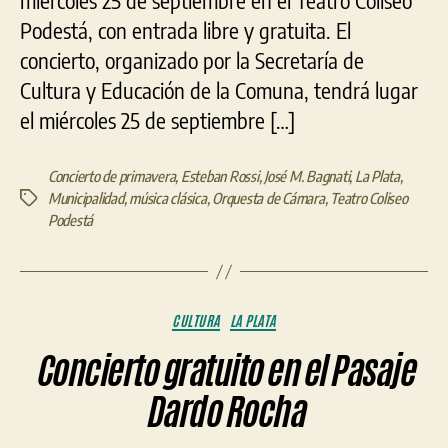
miércoles 25 de septiembre en el Teatro Coliseo
Podestá, con entrada libre y gratuita. El
concierto, organizado por la Secretaría de
Cultura y Educación de la Comuna, tendrá lugar
el miércoles 25 de septiembre […]
Concierto de primavera
,
Esteban Rossi
,
José M. Bagnati
,
La Plata
,
Municipalidad
,
música clásica
,
Orquesta de Cámara
,
Teatro Coliseo
Etiquetas
Podestá
Categorías
CULTURA
LA PLATA
Concierto gratuito en el Pasaje
Dardo Rocha