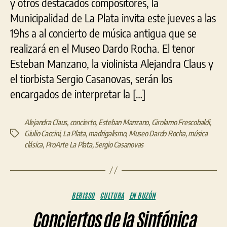
y otros destacados compositores, la
Museo
Municipalidad de La Plata invita este jueves a las
Dardo
19hs a al concierto de música antigua que se
Rocha
realizará en el Museo Dardo Rocha. El tenor
Esteban Manzano, la violinista Alejandra Claus y
el tiorbista Sergio Casanovas, serán los
encargados de interpretar la […]
Alejandra Claus
,
concierto
,
Esteban Manzano
,
Girolamo Frescobaldi
,
Giulio Caccini
,
La Plata
,
madrigalismo
,
Museo Dardo Rocha
,
música
Etiquetas
clásica
,
ProArte La Plata
,
Sergio Casanovas
Categorías
BERISSO
CULTURA
EN BUZÓN
Conciertos de la Sinfónica