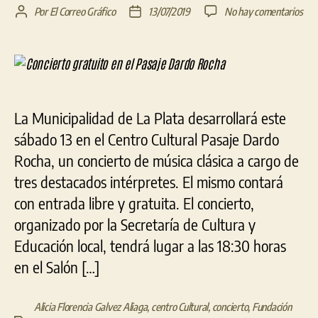
en
Por
El Correo Gráfico
13/07/2019
No hay comentarios
Autor
Fecha
Con
de
de
grat
la
la
en
entrada
entrada
el
Pas
Dar
La Municipalidad de La Plata desarrollará este
Roc
sábado 13 en el Centro Cultural Pasaje Dardo
Rocha, un concierto de música clásica a cargo de
tres destacados intérpretes. El mismo contará
con entrada libre y gratuita. El concierto,
organizado por la Secretaría de Cultura y
Educación local, tendrá lugar a las 18:30 horas
en el Salón […]
Alicia Florencia Galvez Aliaga
,
centro Cultural
,
concierto
,
Fundación