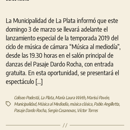
“Música
al
mediodía”
La Municipalidad de La Plata informó que este
en
el
domingo 3 de marzo se llevará adelante el
Pasaje
lanzamiento especial de la temporada 2019 del
Dardo
ciclo de música de cámara “Música al mediodía”,
Rocha
desde las 19.30 horas en el salón principal de
danzas del Pasaje Dardo Rocha, con entrada
gratuita. En esta oportunidad, se presentará el
espectáculo […]
Coliseo Podestá
,
La Plata
,
María Laura Wirth
,
Marisú Pavón
,
Municipalidad
,
Música al Mediodía
,
música clásica
,
Pablo Angilletta
,
Etiquetas
Pasaje Dardo Rocha
,
Sergio Casanovas
,
Víctor Torres