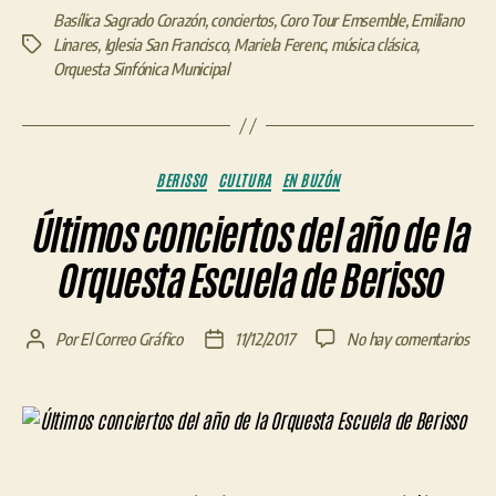
Basílica Sagrado Corazón
,
conciertos
,
Coro Tour Emsemble
,
Emiliano
Linares
,
Iglesia San Francisco
,
Mariela Ferenc
,
música clásica
,
Etiquetas
Orquesta Sinfónica Municipal
Categorías
BERISSO
CULTURA
EN BUZÓN
Últimos conciertos del año de la
Orquesta Escuela de Berisso
en
Por
El Correo Gráfico
11/12/2017
No hay comentarios
Autor
Fecha
Últi
de
de
conc
la
la
del
entrada
entrada
año
de
la