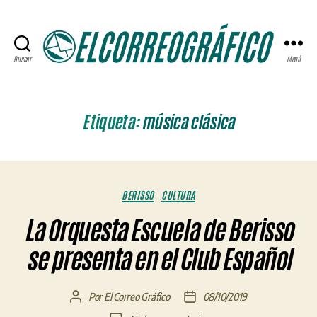
Buscar
Menú
ELCORREOGRÁFICO
Etiqueta:
música clásica
Categorías
BERISSO
CULTURA
La Orquesta Escuela de Berisso
se presenta en el Club Español
Por
El Correo Gráfico
08/10/2019
Autor
Fecha
de
de