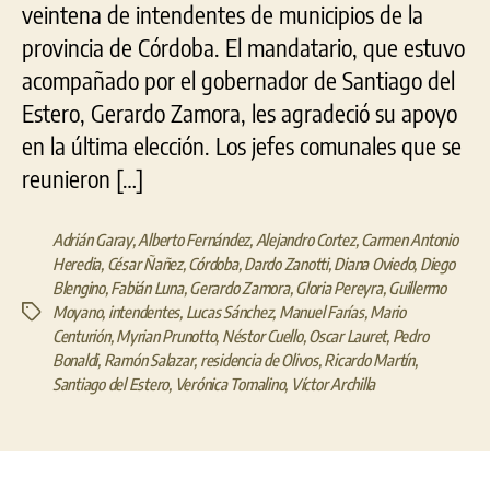
veintena de intendentes de municipios de la
provincia de Córdoba. El mandatario, que estuvo
acompañado por el gobernador de Santiago del
Estero, Gerardo Zamora, les agradeció su apoyo
en la última elección. Los jefes comunales que se
reunieron […]
Adrián Garay
,
Alberto Fernández
,
Alejandro Cortez
,
Carmen Antonio
Heredia
,
César Ñañez
,
Córdoba
,
Dardo Zanotti
,
Diana Oviedo
,
Diego
Blengino
,
Fabián Luna
,
Gerardo Zamora
,
Gloria Pereyra
,
Guillermo
Moyano
,
intendentes
,
Lucas Sánchez
,
Manuel Farías
,
Mario
Etiquetas
Centurión
,
Myrian Prunotto
,
Néstor Cuello
,
Oscar Lauret
,
Pedro
Bonaldi
,
Ramón Salazar
,
residencia de Olivos
,
Ricardo Martín
,
Santiago del Estero
,
Verónica Tomalino
,
Víctor Archilla