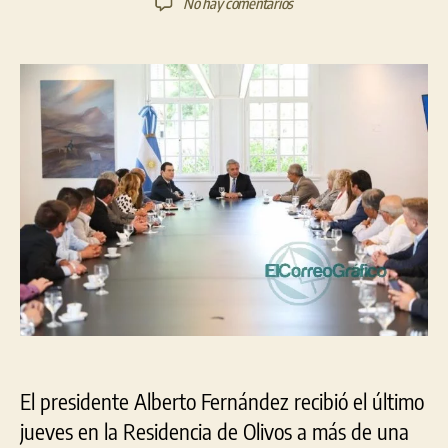
en
No hay comentarios
la
la
Fernández
entrada
entrada
recibió
a
un
grupo
de
intendentes
de
Córdoba
El presidente Alberto Fernández recibió el último
jueves en la Residencia de Olivos a más de una