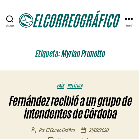
Buscar
Menú
ELCORREOGRÁFICO
Etiqueta:
Myrian Prunotto
Categorías
PAÍS
POLÍTICA
Fernández recibió a un grupo de
intendentes de Córdoba
Por
El Correo Gráfico
21/02/2020
Autor
Fecha
de
de