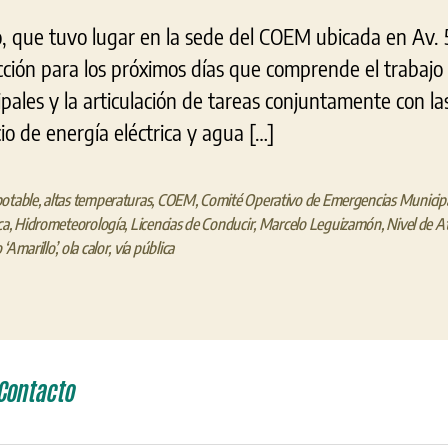
, que tuvo lugar en la sede del COEM ubicada en Av. 5
ción para los próximos días que comprende el trabajo 
ipales y la articulación de tareas conjuntamente con l
io de energía eléctrica y agua […]
otable
,
altas temperaturas
,
COEM
,
Comité Operativo de Emergencias Municip
ca
,
Hidrometeorología
,
Licencias de Conducir
,
Marcelo Leguizamón
,
Nivel de A
 ‘Amarillo’
,
ola calor
,
vía pública
Contacto