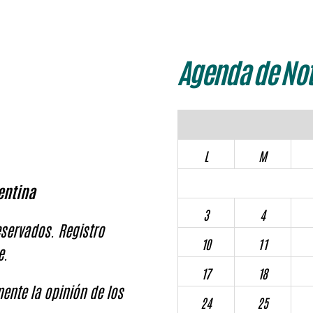
Agenda de Not
L
M
entina
3
4
servados. Registro
10
11
e.
17
18
ente la opinión de los
24
25