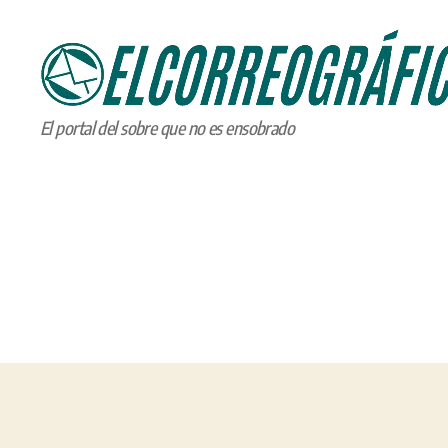
ELCORREOGRÁFICO
El portal del sobre que no es ensobrado