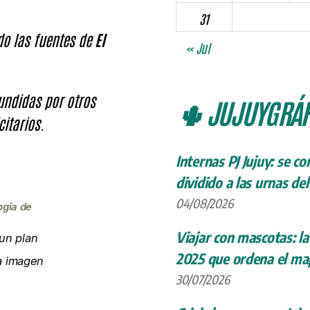
31
ndo las fuentes de
El
« Jul
fundidas por otros
🌵 JUJUYGRÁF
citarios.
Internas PJ Jujuy: se c
dividido a las urnas de
04/08/2026
ogía de
Viajar con mascotas: la
un plan
2025 que ordena el map
la imagen
30/07/2026