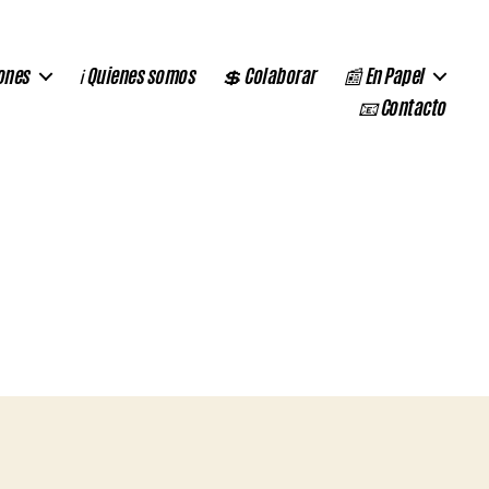
ones
ℹ️ Quienes somos
💲 Colaborar
📰 En Papel
📧 Contacto