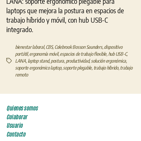
LANA: soporte ergonómico plegable para
laptops que mejora la postura en espacios de
trabajo híbrido y móvil, con hub USB-C
integrado.
bienestar laboral
,
CBS
,
Colebrook Bosson Saunders
,
dispositivo
portátil
,
ergonomía móvil
,
espacios de trabajo flexible
,
hub USB-C
,
LANA
,
laptop stand
,
postura
,
productividad
,
solución ergonómica
,
Etiquetas
soporte ergonómico laptop
,
soporte plegable
,
trabajo híbrido
,
trabajo
remoto
Quienes somos
Colaborar
Usuario
Contacto