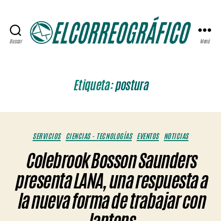
Buscar
Menú
ELCORREOGRÁFICO
Etiqueta:
postura
Categorías
SERVICIOS
CIENCIAS - TECNOLOGÍAS
EVENTOS
NOTICIAS
Colebrook Bosson Saunders
presenta LANA, una respuesta a
la nueva forma de trabajar con