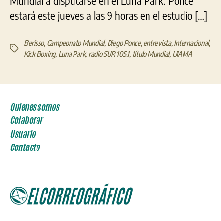
Mundial a disputarse en el Luna Park. Ponce
estará este jueves a las 9 horas en el estudio […]
Berisso
,
Campeonato Mundial
,
Diego Ponce
,
entrevista
,
Internacional
,
Etiquetas
Kick Boxing
,
Luna Park
,
radio SUR 105.1
,
título Mundial
,
UIAMA
Quienes somos
Colaborar
Usuario
Contacto