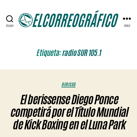
Buscar
Menú
ELCORREOGRÁFICO
Etiqueta:
radio SUR 105.1
Categorías
BERISSO
El berissense Diego Ponce
competirá por el Título Mundial
de Kick Boxing en el Luna Park