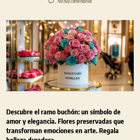
en
No hay comentarios
la
la
Una
entrada
entrada
nueva
forma
de
decirlo
todo
con
flores,
el
ramo
buchón
Descubre el ramo buchón: un símbolo de
amor y elegancia. Flores preservadas que
transforman emociones en arte. Regala
belleza duradera.