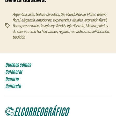
Argentina
,
arte
,
belleza duradera
,
Día Mundial de las Flores
,
diseño
floral
,
elegancia
,
emociones
,
experiencias visuales
,
expresión floral
,
flores preservadas
,
Imaginary Worlds
,
lujo discreto
,
México
,
paletas
Etiquetas
de colores
,
ramo buchón
,
ramos
,
regalos
,
romanticismo
,
sofisticación
,
tradición
Quienes somos
Colaborar
Usuario
Contacto