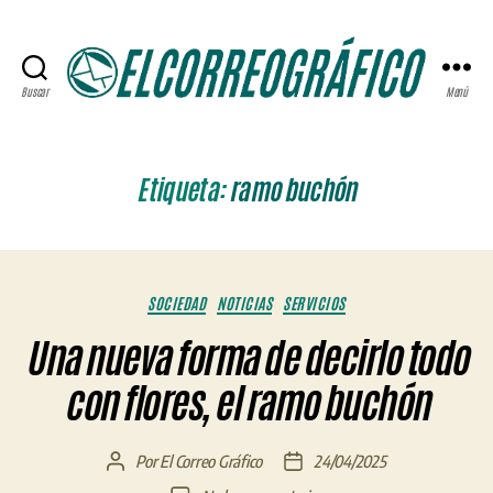
Buscar
Menú
ELCORREOGRÁFICO
Etiqueta:
ramo buchón
Categorías
SOCIEDAD
NOTICIAS
SERVICIOS
Una nueva forma de decirlo todo
con flores, el ramo buchón
Por
El Correo Gráfico
24/04/2025
Autor
Fecha
de
de