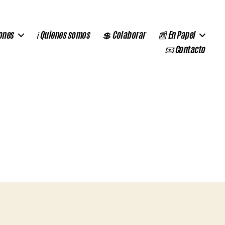
ones
ℹ️ Quienes somos
💲 Colaborar
📰 En Papel
📧 Contacto