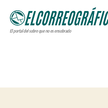
ELCORREOGRÁFICO
El portal del sobre que no es ensobrado