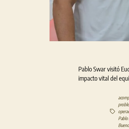
Pablo Swar visitó Eud
impacto vital del eq
acompa
proble
operad
Etiquetas
Pablo
Bueno