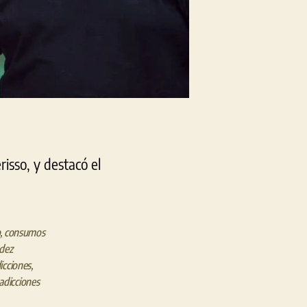
isso, y destacó el
o
,
consumos
dez
dicciones
,
adicciones