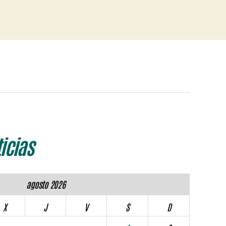
icias
agosto 2026
X
J
V
S
D