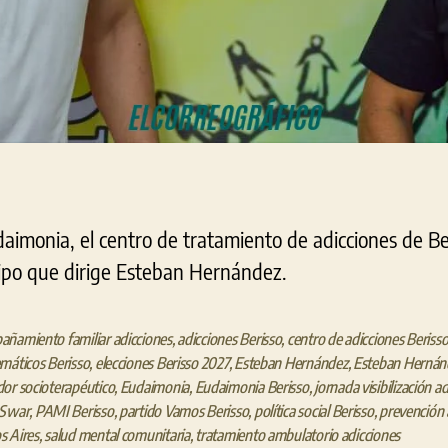
aimonia, el centro de tratamiento de adicciones de Ber
uipo que dirige Esteban Hernández.
ñamiento familiar adicciones
,
adicciones Berisso
,
centro de adicciones Beriss
máticos Berisso
,
elecciones Berisso 2027
,
Esteban Hernández
,
Esteban Hernán
or socioterapéutico
,
Eudaimonia
,
Eudaimonia Berisso
,
jornada visibilización a
 Swar
,
PAMI Berisso
,
partido Vamos Berisso
,
política social Berisso
,
prevención 
s Aires
,
salud mental comunitaria
,
tratamiento ambulatorio adicciones