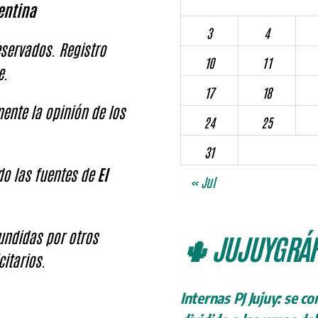
entina
3
4
servados. Registro
10
11
e.
17
18
ente la opinión de los
24
25
31
ndo las fuentes de
El
« Jul
fundidas por otros
🌵 JUJUYGRÁF
citarios.
Internas PJ Jujuy: se c