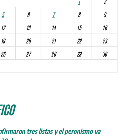
1
2
5
6
7
8
9
12
13
14
15
16
19
20
21
22
23
26
27
28
29
30
ICO
onfirmaron tres listas y el peronismo va