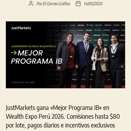
Por
El Correo Gráfico
14/05/2026
Autor
Fecha
de
de
la
la
entrada
entrada
JustMarkets gana «Mejor Programa IB» en
Wealth Expo Perú 2026. Comisiones hasta $80
por lote, pagos diarios e incentivos exclusivos