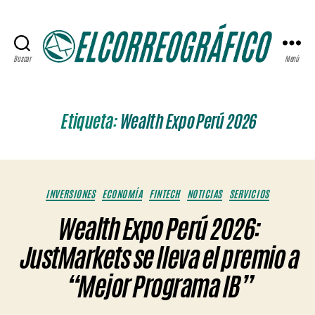
Buscar
Menú
ELCORREOGRÁFICO
Etiqueta:
Wealth Expo Perú 2026
Categorías
INVERSIONES
ECONOMÍA
FINTECH
NOTICIAS
SERVICIOS
Wealth Expo Perú 2026:
JustMarkets se lleva el premio a
“Mejor Programa IB”