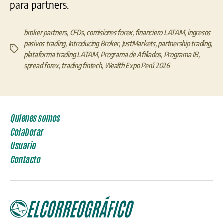
para partners.
broker partners
,
CFDs
,
comisiones forex
,
financiero LATAM
,
ingresos
pasivos trading
,
Introducing Broker
,
JustMarkets
,
partnership trading
,
Etiquetas
plataforma trading LATAM
,
Programa de Afiliados
,
Programa IB
,
spread forex
,
trading fintech
,
Wealth Expo Perú 2026
Quienes somos
Colaborar
Usuario
Contacto