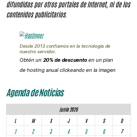
difundidas por otros portales de Internet, ni de los
contenidos publicitarios.
Desde 2013 confiamos en la tecnología de
nuestro servidor.
Obtén un
20% de descuento
en un plan
de hosting anual clickeando en la imagen
Agenda de Noticias
junio 2026
L
M
X
J
V
S
D
1
2
3
4
5
6
7