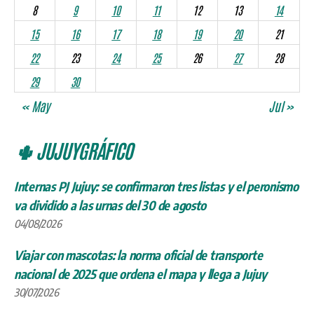
8
9
10
11
12
13
14
15
16
17
18
19
20
21
22
23
24
25
26
27
28
29
30
« May
Jul »
🌵 JUJUYGRÁFICO
Internas PJ Jujuy: se confirmaron tres listas y el peronismo
va dividido a las urnas del 30 de agosto
04/08/2026
Viajar con mascotas: la norma oficial de transporte
nacional de 2025 que ordena el mapa y llega a Jujuy
30/07/2026