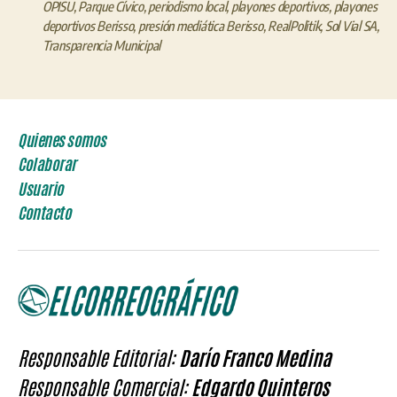
OPISU
,
Parque Cívico
,
periodismo local
,
playones deportivos
,
playones
deportivos Berisso
,
presión mediática Berisso
,
RealPolitik
,
Sol Vial SA
,
Transparencia Municipal
Quienes somos
Colaborar
Usuario
Contacto
Responsable Editorial:
Darío Franco Medina
Responsable Comercial:
Edgardo Quinteros