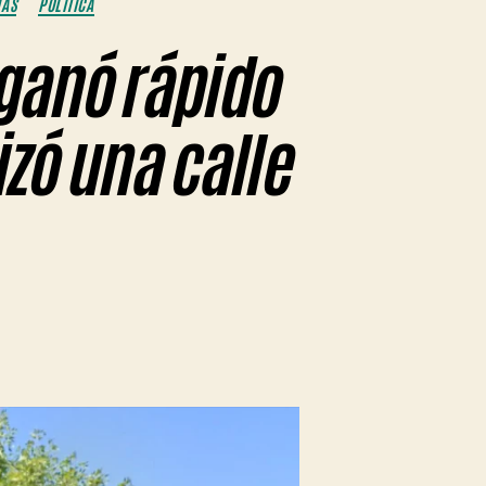
IAS
POLÍTICA
 ganó rápido
izó una calle