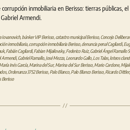
corrupción inmobiliaria en Berisso: tierras públicas, e
 Gabriel Armendi.
 Iovanovich
,
búnker VIP Berisso
,
catastro municipal Berisso
,
Concejo Deliberan
ción inmobiliaria
,
corrupción inmobiliaria Berisso
,
denuncia penal Cagliardi
,
Eug
huk
,
Fabián Cagliardi
,
Fabian Mijailovsky
,
Federico Ruiz
,
Gabriel Ángel Ramallo 
l Armendi
,
Gabriel Ramallo
,
José Mezza
,
Leonardo Gallo
,
Los Talas
,
loteos clan
María Inés García
,
Marina del Sur
,
Marina del Sur Berisso
,
Mario Cardone
,
Mijai
ados
,
Ordenanza 3752 Berisso
,
Palo Blanco
,
Palo Blanco Berisso
,
Ricardo Dittler
s Berisso
Categorías