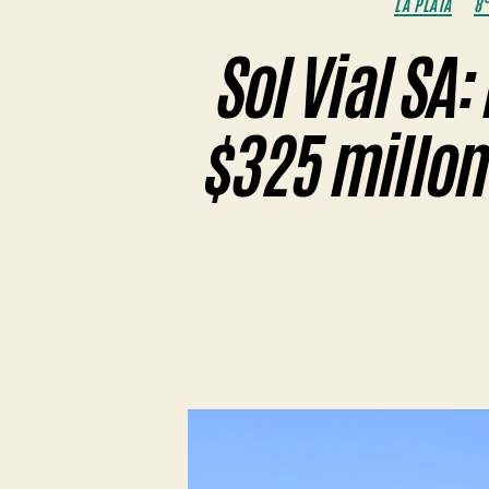
LA PLATA
8°
Sol Vial SA
$325 millone