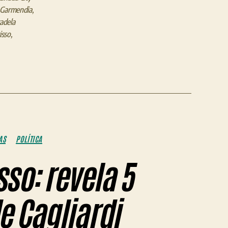
 Garmendia
,
adela
isso
,
AS
POLÍTICA
so: revela 5
e Cagliardi