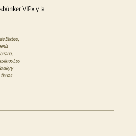
l «búnker VIP» y la
te Berisso
,
enia
Serrano
,
destinos Los
lovsky y
,
tierras