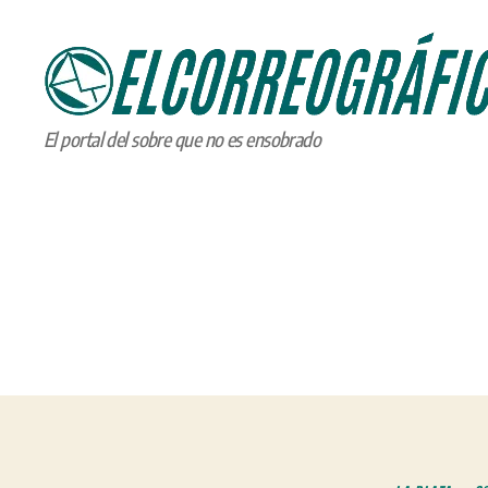
ELCORREOGRÁFICO
El portal del sobre que no es ensobrado