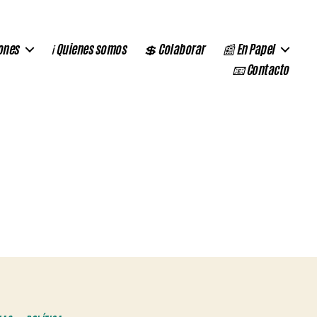
ones
ℹ️ Quienes somos
💲 Colaborar
📰 En Papel
📧 Contacto