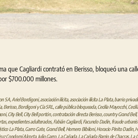
irma que Cagliardi contrató en Berisso, bloqueó una call
por $700.000 millones.
on SA
,
Ariel Bordigoni
,
asociación ilícita
,
asociación ilícita La Plata
,
barrio privad
a
,
Berisso
,
Bordigoni y Cía SRL
,
calle pública bloqueada
,
Cecilia Mayocchi
,
Cecil
goni
,
City Bell
,
City Bell portón
,
contratación directa Berisso
,
country Grand Bell
,
tas
,
expedientes adulterados
,
Fabián Cagliardi
,
Facundo Dadin
,
fraude urbanís
stico La Plata
,
Garro Gate
,
Grand Bell
,
Homero Bibiloni
,
Horacio Pinito Dadin
,
H
ruz Condomí Alcorta
,
Julio Garro
,
La Cañada
,
La Cañada Barrio de Chacras
,
La C