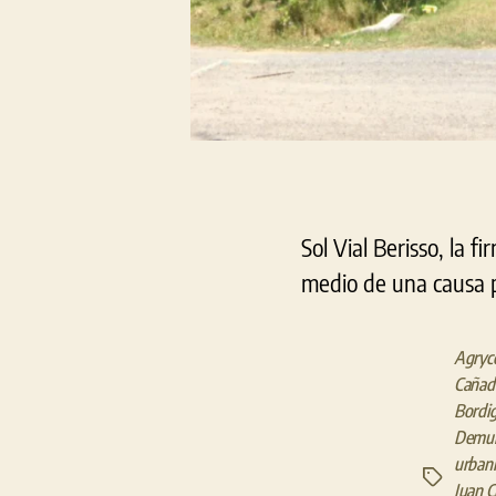
Sol Vial Berisso, la f
medio de una causa 
Agryc
Cañad
Bordi
Demur
urbaní
Etiquetas
Juan C