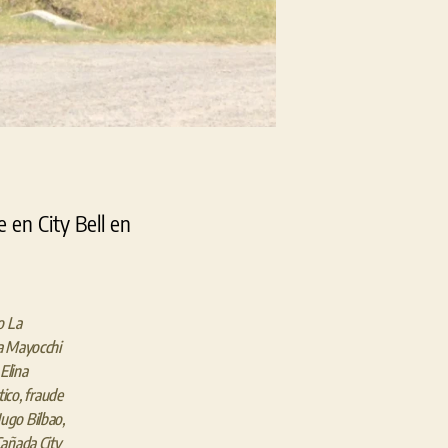
e en City Bell en
o La
ia Mayocchi
Elina
tico
,
fraude
ugo Bilbao
,
añada City