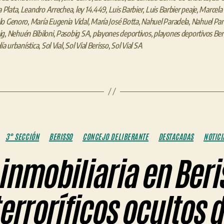
a Plata
,
Leandro Arrechea
,
ley 14.449
,
Luis Barbier
,
Luis Barbier peaje
,
Marcela
lo Genoro
,
María Eugenia Vidal
,
María José Botta
,
Nahuel Paradela
,
Nahuel Par
ig
,
Nehuén Bibiloni
,
Pasobig SA
,
playones deportivos
,
playones deportivos Ber
lía urbanística
,
Sol Vial
,
Sol Vial Berisso
,
Sol Vial SA
Categorías
3° SECCIÓN
BERISSO
CONCEJO DELIBERANTE
DESTACADAS
NOTICI
inmobiliaria en Beris
erroríficos ocultos d