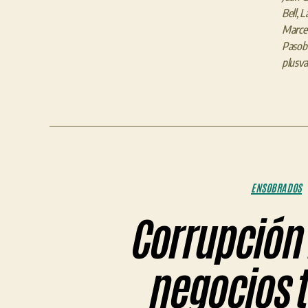
Bell
,
L
Marce
Pasob
plusva
ENSOBRADOS
Corrupción 
negocios t